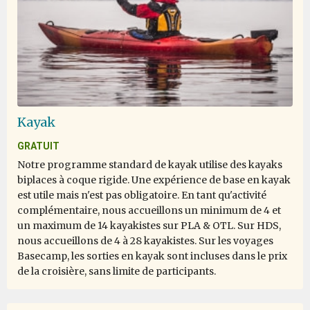
exciting as we were able to view the icy surroundings
from above and obtain some idea of the ever expanding
snowy scene. On the domestic scene our cabins were
warm, had ample space, and were kept tidy daily by the
staff. The food served in the galley was plentiful and
varied so nobody had the opportunity to go hungry. All
crew members from the Captain down were very
friendly and mixed happily with the passengers to
Kayak
answer questions and keep us up to date with progress.
I think particular mention should be made of Pippa
GRATUIT
whose professional approach soon marshalled the 100
Notre programme standard de kayak utilise des kayaks
or so passengers into a cohesive unit and to George
biplaces à coque rigide. Une expérience de base en kayak
whose passion for the Antarctic and its environs proved
est utile mais n'est pas obligatoire. En tant qu'activité
infectious. I would happily travel with Oceanwide
complémentaire, nous accueillons un minimum de 4 et
Expeditions again.
un maximum de 14 kayakistes sur PLA & OTL. Sur HDS,
nous accueillons de 4 à 28 kayakistes. Sur les voyages
Basecamp, les sorties en kayak sont incluses dans le prix
de la croisière, sans limite de participants.
My Antarctica Dream Come True!
Encountering Emperor Penguins Twice!