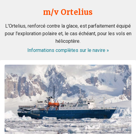
m/v Ortelius
L'Ortelius, renforcé contre la glace, est parfaitement équipé
pour l'exploration polaire et, le cas échéant, pour les vols en
hélicoptère.
WOW! This voyage exceeded my expectation. When my
Informations complètes sur le navire »
husband booked the expedition ship, I was concerned
about the comfort of the cabins and common area, and
even more nervous about the meals. I had no reason to
be nervous - the ship is very modern, the cabins and
common area swell appointed. The lounge was were we
spent most of our free time mingling with fellow
travels. (When we weren’t on deck or in the bridge). The
small ship environment really fostered mingling with
both staff and other guests. The food was plentiful,
varied and of excellent quality and taste. The cruise staff
couldn’t do enough for us - they accommodated my
dietary restriction beyond what I expected. There was a
nice BBQ on deck one evening (in snow flurries….but