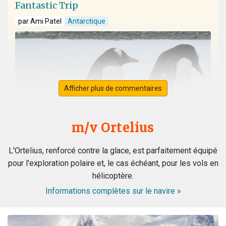
Fantastic Trip
par Ami Patel
Antarctique
Afficher plus de commentaires
m/v Ortelius
L'Ortelius, renforcé contre la glace, est parfaitement équipé
pour l'exploration polaire et, le cas échéant, pour les vols en
hélicoptère.
WOW! This voyage exceeded my expectation. When my
Informations complètes sur le navire »
husband booked the expedition ship, I was concerned
about the comfort of the cabins and common area, and
even more nervous about the meals. I had no reason to