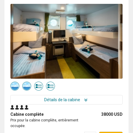
trip was! To start, the entire oceanwide team was
excellent - dining services memorized everyone's
needs/preferences (and names!) within the first day, the
expedition team's excitement and expertise enhanced
every moment off the ship, and all other staff were
warm and friendly! I was so happy how much time we
were able to spend off of the ship either on landings or
Zodiac cruises. I was a little hesitant that Zodiac cruises
would be "boring" but there were some of my favorite
moments of the trip! Nothing can quite compare to
circling icebergs, approaching seals napping on
icebergs, or basking in the magnificence of breaching
whales meters away from your Zodiac! If you want feel
like you are on a true expedition and spend most of
your time off the ship, I cannot recommend Oceanwide
Détails de la cabine
expeditions enough!
Cabine complète
38000 USD
Prix pour la cabine complète, entièrement
occupée.
Voyage to the Emperor Penguins at Snow