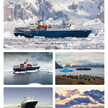
be nervous - the ship is very modern, the cabins and
common area swell appointed. The lounge was were we
spent most of our free time mingling with fellow
travels. (When we weren’t on deck or in the bridge). The
small ship environment really fostered mingling with
both staff and other guests. The food was plentiful,
varied and of excellent quality and taste. The cruise staff
couldn’t do enough for us - they accommodated my
dietary restriction beyond what I expected. There was a
nice BBQ on deck one evening (in snow flurries….but
there was mulled wine to warm us up). Another
afternoon there was hot chocolate spiked with rum.
Every afternoon there was nice snack brought up. The
best part of the trip was the expedition team. Led by
expedition team leader Pippa and assistant leader
George, the entire team entertained us with great
lectures when they were not taking us on outings. We
saw plenty of wildlife daily. Weather prevented us from
flying to the emperor penguin colony,, but the team
took our safety seriously and we appreciated that. We