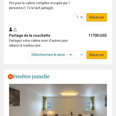
Experience of a lifetime
Prix pour la cabine complète occupée par 1
personne (1.7x le tarif partagé).
par Dušan Bajana
Antarctique
Réserver
Thanks to a great expedition plan, luck in the weather,
and an absolutely incredible expedition team, we had
Partage de la couchette
11700 USD
the experience of a lifetime. Every day was a unique
Partagez votre cabine avec d'autres pour
experience, and every single day was absolutely
obtenir le meilleur prix.
fantastic. I saw a lot of amazing places, but this
expedition surpassed them all.
Réserver
Fenêtre jumelle