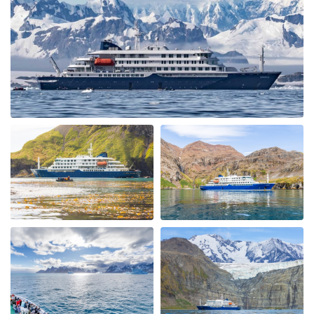
which was relatively smooth we visited Wihemina Bay &
Neko Harbour. We were soon out in the Zodiac boats
exploring the Bays seeing Humpback Whales & Killers
Whales. The ice conditions allowed us to cross the
"Antarctic Circle" with Petrals, Albatrosses & Fulmars
following us. We had a spectacular ship cruise through
the "Gunnel" towards Marguerite Bay a place I had
heard alot about and it was fantastic with incredible
icebergs and Peninsular beauty in the background. We
visited Stonington Island and with old USA and British
Antarctic Bases, what a piece of history, very
interesting. Moving back up the west coast of the
Peninsular we also visited Salpetiere Bay and Peterman
Island. Back in the Zodiacs again to explore and most
days we were out in them morning and afternoon. Back
for lunch in-between and superb dining. More Whales
spotted at Foyn Harbour & Cievra Cove and visited the
Guvernoren Shipwreckand old Whaling Ship. We also
saw the old Argentinian Primavera Base on a rocky
outcrop. We then visted eEephant Point and walked