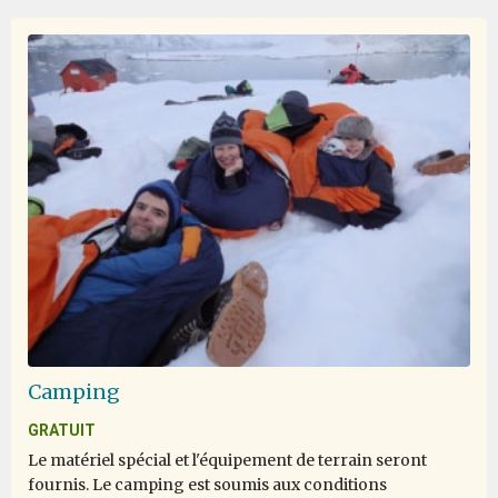
i dream about this trip allmost 10 years, i save money for
my lifetime experience and if you still dream and never
give up it happends. it was 19 days of my greatest
experience and i live any seconds with open heart.
One of the Lifetime experience
par Elene Tan
Antarctique
Camping
One of the best cruise and trip I join so far. The
GRATUIT
expedition team really go way beyond, very passionate
Le matériel spécial et l'équipement de terrain seront
about their job. The activities very well organized. Even
fournis. Le camping est soumis aux conditions
the lecture was very informative. I definitely will join