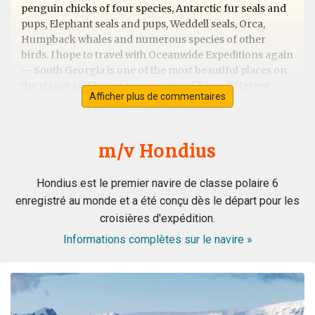
penguin chicks of four species, Antarctic fur seals and
pups, Elephant seals and pups, Weddell seals, Orca,
Humpback whales and numerous species of other
birds. I hope to travel with Oceanwide Expeditions again
-- South Georgia is one of the most beautiful places on
the planet and I want to see more of it in a different
Afficher plus de commentaires
season.
m/v Hondius
Exceptional Antarctic Peninsular trip &
into the Antarctic Circle
Hondius est le premier navire de classe polaire 6
enregistré au monde et a été conçu dès le départ pour les
par Mark Combes
Antarctique
croisières d'expédition.
This trip was superb from beginning to end. We were
Informations complètes sur le navire »
told it wasn't a cruise but an "Expedition" and how right
they were. The Hondius is a fantastic ship with all the
comforts a great crew, hospitality and expedition
leaders team that were so helpful, educated and made it
a fantastic trip. After crossing the Drakes passage