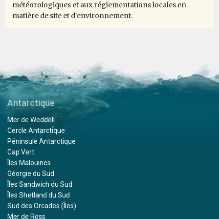
météorologiques et aux réglementations locales en
this expedition again in future.
matière de site et d'environnement.
Antarctique
Mer de Weddell
Cercle Antarctique
Péninsule Antarctique
Cap Vert
Îles Malouines
Géorgie du Sud
Îles Sandwich du Sud
Îles Shetland du Sud
Sud des Orcades (Îles)
Mer de Ross