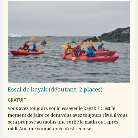
feels unreal when you are there. Very happy we also did
the Falkland Islands and South Georgia. Great
expeditionteam and hospitalityteam on the ship.
Life experience
par Alex AVI Zavitan
Antarctique
Most of the time it was enjoyable, there were a few
Essai de kayak (débutant, 2 places)
instances where I was hurt or it was really unpleasant.
GRATUIT
Vous avez toujours voulu essayer le kayak ? C'est le
moment de faire ce dont vous avez toujours rêvé. Il vous
sera proposé au moins une sortie le matin ou l'après-
once in a lifetime
midi. Aucune compétence n'est requise.
par dan mihai tarcea
Antarctique