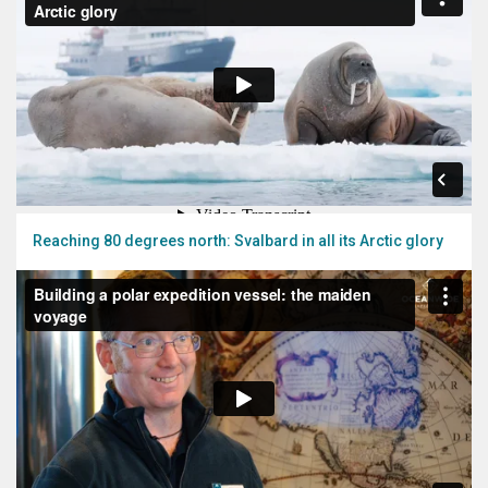
Reaching 80 degrees north: Svalbard in all its Arctic glory