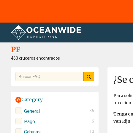
Página principal
PF
PF
463 cruceros encontrados
¿Se 
Para soli
Category
ofrecido 
General
36
Tenga en
van Rijn.
Pago
6
Cabinas
10