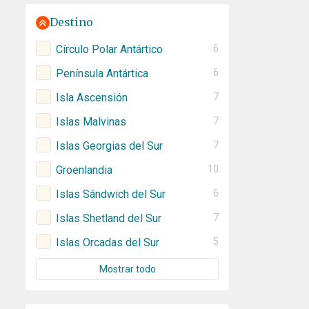
Destino
Círculo Polar Antártico
6
Península Antártica
6
Isla Ascensión
7
Islas Malvinas
7
Islas Georgias del Sur
7
Groenlandia
10
Islas Sándwich del Sur
6
Islas Shetland del Sur
7
Islas Orcadas del Sur
5
Mostrar todo