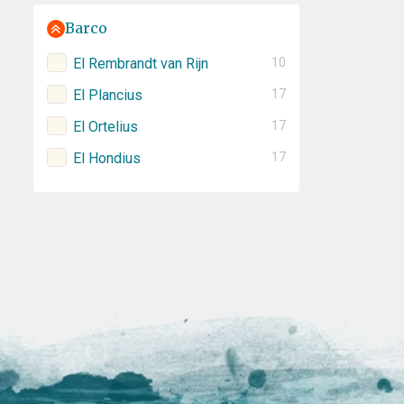
Barco
El Rembrandt van Rijn
10
El Plancius
17
El Ortelius
17
El Hondius
17