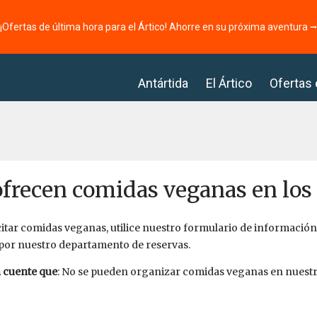
¡Ofertas de última hora para el Ártico! Ahorre en su próxima aventura 
Antártida
El Ártico
Ofertas
ofrecen comidas veganas en los
citar comidas veganas, utilice nuestro formulario de información
por nuestro departamento de reservas.
 cuente que
: No se pueden organizar comidas veganas en nuest