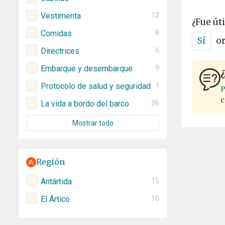
Vestimenta
12
¿Fue úti
Comidas
8
Sí
o
Directrices
6
Embarque y desembarque
9
¿
Protocolo de salud y seguridad
1
P
c
La vida a bordo del barco
36
Mostrar todo
Región
Antártida
15
El Ártico
10