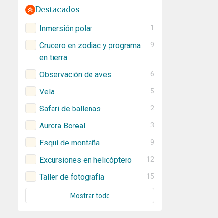
Destacados
Inmersión polar
1
Crucero en zodiac y programa
9
en tierra
Observación de aves
6
Vela
5
Safari de ballenas
2
Aurora Boreal
3
Esquí de montaña
9
Excursiones en helicóptero
12
Taller de fotografía
15
Mostrar todo