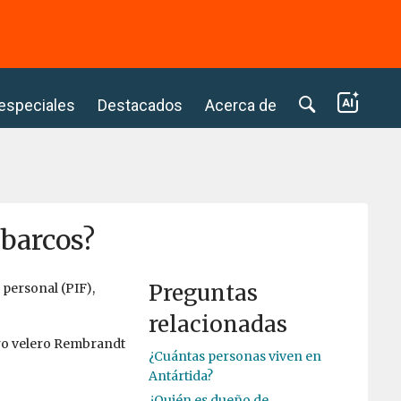
⭢
 especiales
Destacados
Acerca de
 barcos?
Preguntas
 personal (PIF),
relacionadas
ro velero Rembrandt
¿Cuántas personas viven en
Antártida?
¿Quién es dueño de