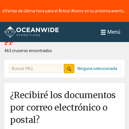
¡Ofertas de última hora para el Ártico! Ahorre en su próxima aventura ⭢
Página principal
PF
Menú
PF
463 cruceros encontrados
Ninguna seleccionada
¿Recibiré los documentos
por correo electrónico o
postal?