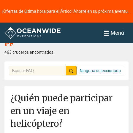
¡Ofertas de última hora para el Ártico! Ahorre en su próxima aventura ⭢
Página principal
PF
Menú
PF
463 cruceros encontrados
Ninguna seleccionada
¿Quién puede participar
en un viaje en
helicóptero?