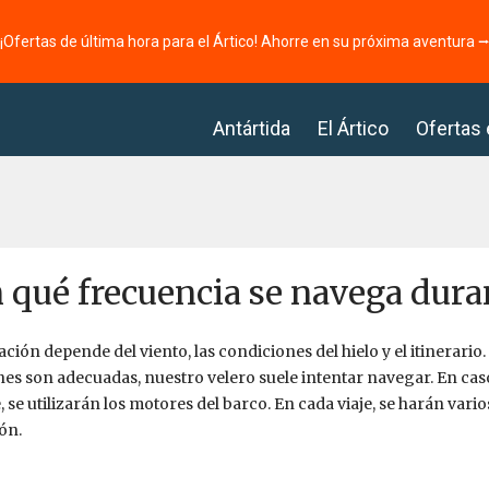
¡Ofertas de última hora para el Ártico! Ahorre en su próxima aventura 
Antártida
El Ártico
Ofertas
 qué frecuencia se navega duran
ción depende del viento, las condiciones del hielo y el itinerario
es son adecuadas, nuestro velero suele intentar navegar. En caso
, se utilizarán los motores del barco. En cada viaje, se harán vario
ón.