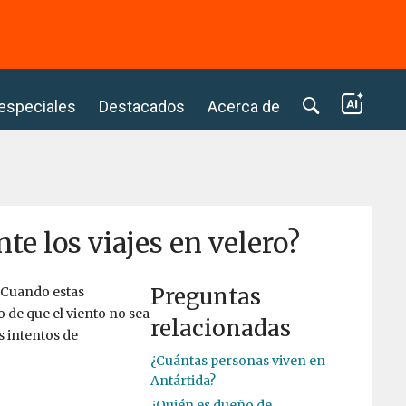
⭢
 especiales
Destacados
Acerca de
te los viajes en velero?
Preguntas
. Cuando estas
 de que el viento no sea
relacionadas
s intentos de
¿Cuántas personas viven en
Antártida?
¿Quién es dueño de