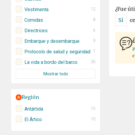
¿Fue úti
Vestimenta
12
Sí
o
Comidas
8
Directrices
6
¿
Embarque y desembarque
9
P
Protocolo de salud y seguridad
1
c
La vida a bordo del barco
36
Mostrar todo
Región
Antártida
15
El Ártico
10