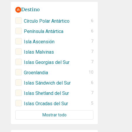
Destino
Círculo Polar Antártico
6
Península Antártica
6
Isla Ascensión
7
Islas Malvinas
7
Islas Georgias del Sur
7
Groenlandia
10
Islas Sándwich del Sur
6
Islas Shetland del Sur
7
Islas Orcadas del Sur
5
Mostrar todo