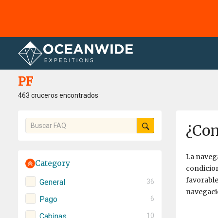
Página principal
PF
PF
463 cruceros encontrados
¿Con
La navega
Category
condicion
favorable
General
36
navegaci
Pago
6
Cabinas
10