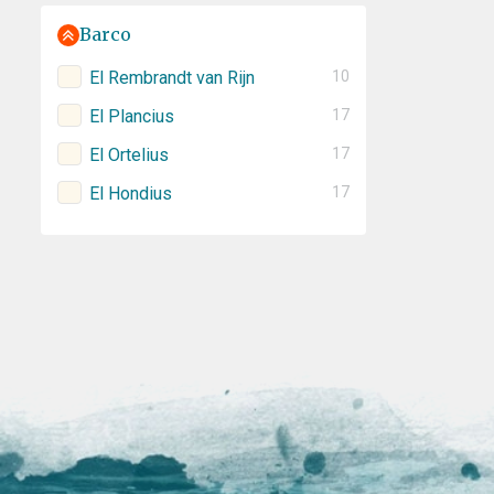
Barco
El Rembrandt van Rijn
10
El Plancius
17
El Ortelius
17
El Hondius
17