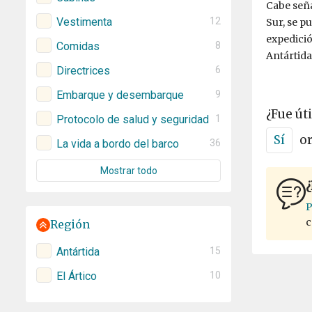
Cabe seña
Vestimenta
12
Sur, se p
expedició
Comidas
8
Antártida
Directrices
6
Embarque y desembarque
9
¿Fue úti
Protocolo de salud y seguridad
1
Sí
o
La vida a bordo del barco
36
Mostrar todo
¿
P
c
Región
Antártida
15
El Ártico
10