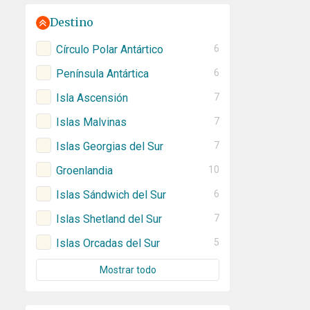
Destino
Círculo Polar Antártico
6
Península Antártica
6
Isla Ascensión
7
Islas Malvinas
7
Islas Georgias del Sur
7
Groenlandia
10
Islas Sándwich del Sur
6
Islas Shetland del Sur
7
Islas Orcadas del Sur
5
Mostrar todo