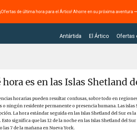
¡Ofertas de última hora para el Ártico! Ahorre en su próxima aventura 
Antártida
El Ártico
Ofertas
 hora es en las Islas Shetland d
encias horarias pueden resultar confusas, sobre todo en region
 o ningún residente permanente o presencia humana. Las islas 
ción. La hora estándar seguida en las Islas Shetland del Sur es l
 Esto significa que las 12 de la noche en las Islas Shetland del Sur 
o las 7 de la mañana en Nueva York.