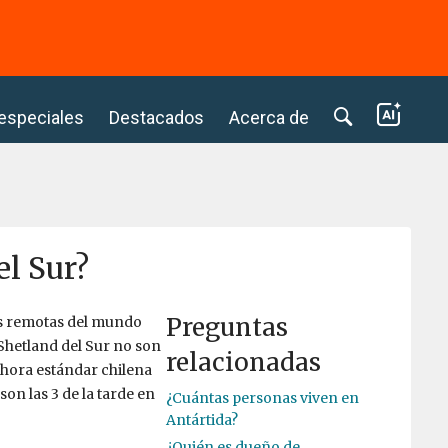
⭢
 especiales
Destacados
Acerca de
el Sur?
Preguntas
es remotas del mundo
Shetland del Sur no son
relacionadas
a hora estándar chilena
son las 3 de la tarde en
¿Cuántas personas viven en
Antártida?
¿Quién es dueño de