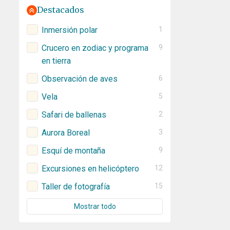
Destacados
Inmersión polar
1
Crucero en zodiac y programa
9
en tierra
Observación de aves
6
Vela
5
Safari de ballenas
2
Aurora Boreal
3
Esquí de montaña
9
Excursiones en helicóptero
12
Taller de fotografía
15
Mostrar todo