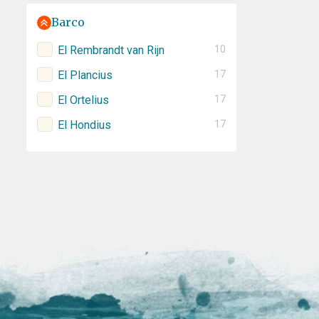
Barco
El Rembrandt van Rijn
10
El Plancius
17
El Ortelius
17
El Hondius
17