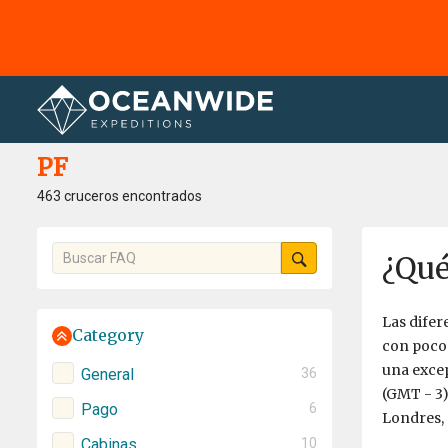
Página principal
PF
PF
463 cruceros encontrados
¿Qué
Las difer
Category
con pocos
una excep
General
36
(GMT - 3).
Pago
6
Londres, 
Cabinas
10