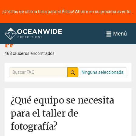
¡Ofertas de última hora para el Ártico! Ahorre en su próxima aventura ⭢
Página principal
PF
Menú
PF
463 cruceros encontrados
Ninguna seleccionada
¿Qué equipo se necesita
para el taller de
fotografía?