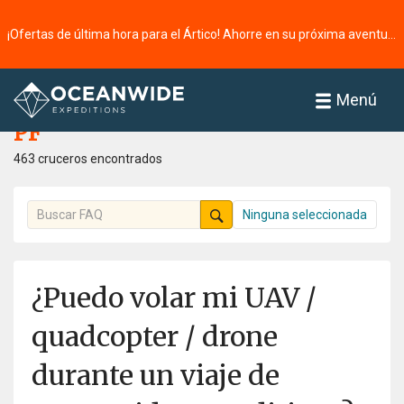
¡Ofertas de última hora para el Ártico! Ahorre en su próxima aventura ⭢
Página principal
PF
Menú
PF
463 cruceros encontrados
Ninguna seleccionada
¿Puedo volar mi UAV /
quadcopter / drone
durante un viaje de