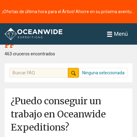
¡Ofertas de última hora para el Ártico! Ahorre en su próxima aventura ⭢
Página principal
PF
Menú
PF
463 cruceros encontrados
Ninguna seleccionada
¿Puedo conseguir un
trabajo en Oceanwide
Expeditions?