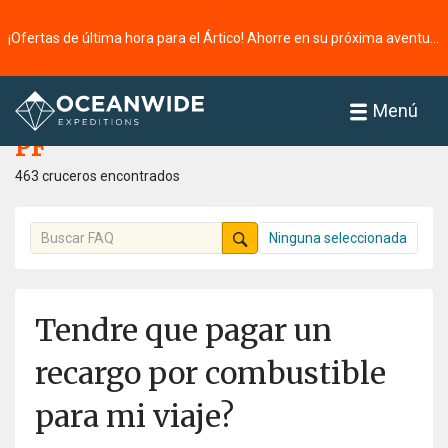
¡Ofertas de última hora para el Ártico! Ahorre en su próxima aventura ⭢
Página principal
PF
Menú
PF
463 cruceros encontrados
Ninguna seleccionada
Tendre que pagar un
recargo por combustible
para mi viaje?