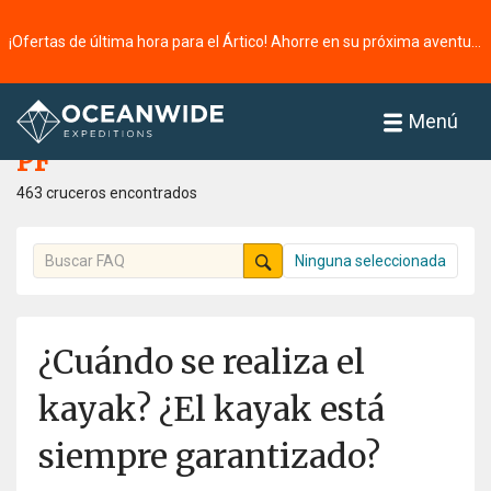
¡Ofertas de última hora para el Ártico! Ahorre en su próxima aventura ⭢
Página principal
PF
Menú
PF
463 cruceros encontrados
Ninguna seleccionada
¿Cuándo se realiza el
kayak? ¿El kayak está
siempre garantizado?