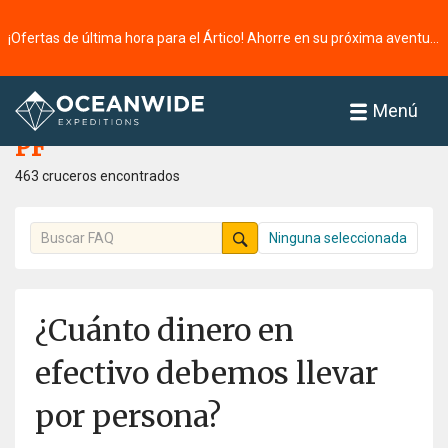
¡Ofertas de última hora para el Ártico! Ahorre en su próxima aventura ⭢
Página principal
PF
Menú
PF
463 cruceros encontrados
Ninguna seleccionada
¿Cuánto dinero en
efectivo debemos llevar
por persona?