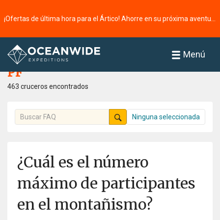
¡Ofertas de última hora para el Ártico! Ahorre en su próxima aventura ⭢
Página principal
PF
Menú
PF
463 cruceros encontrados
Ninguna seleccionada
¿Cuál es el número
máximo de participantes
en el montañismo?