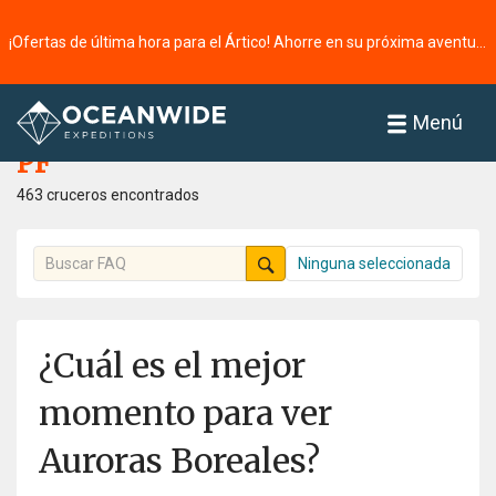
¡Ofertas de última hora para el Ártico! Ahorre en su próxima aventura ⭢
Página principal
PF
Menú
PF
463 cruceros encontrados
Ninguna seleccionada
¿Cuál es el mejor
momento para ver
Auroras Boreales?