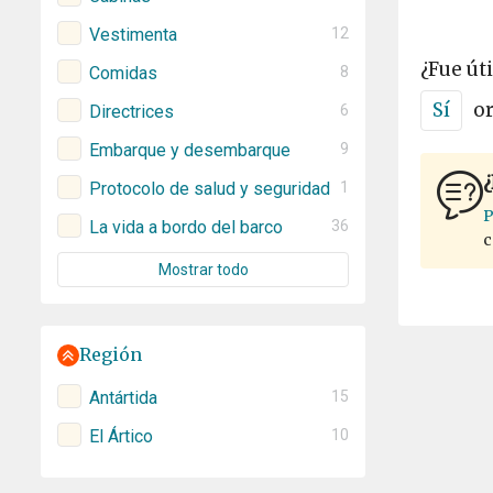
Vestimenta
12
¿Fue úti
Comidas
8
Sí
o
Directrices
6
Embarque y desembarque
9
¿
Protocolo de salud y seguridad
1
P
La vida a bordo del barco
36
c
Mostrar todo
Región
Antártida
15
El Ártico
10