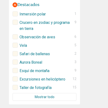
Destacados
Inmersión polar
1
Crucero en zodiac y programa
9
en tierra
Observación de aves
6
Vela
5
Safari de ballenas
2
Aurora Boreal
3
Esquí de montaña
9
Excursiones en helicóptero
12
Taller de fotografía
15
Mostrar todo