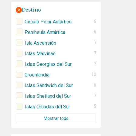
Destino
Círculo Polar Antártico
6
Península Antártica
6
Isla Ascensión
7
Islas Malvinas
7
Islas Georgias del Sur
7
Groenlandia
10
Islas Sándwich del Sur
6
Islas Shetland del Sur
7
Islas Orcadas del Sur
5
Mostrar todo