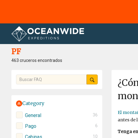
Página principal
PF
PF
463 cruceros encontrados
¿Cóm
mon
Category
El monta
General
36
antes de l
Pago
6
Tenga en
Cabinas
10