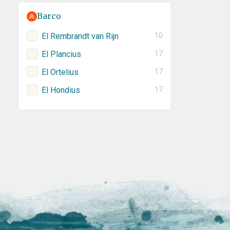
Barco
El Rembrandt van Rijn
10
El Plancius
17
El Ortelius
17
El Hondius
17