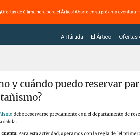
¡Ofertas de última hora para el Ártico! Ahorre en su próxima aventura 
Antártida
El Ártico
Ofertas
o y cuándo puedo reservar para
tañismo?
ñismo
debe reservarse previamente con el departamento de res
a salida.
 cuenta:
Para esta actividad, operamos con la regla de "el primero 