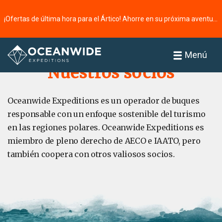
¡Ofertas de última hora para el Ártico! Ahorre en su próxima aventura ⭢
Página principal
Acerca de
Menú
Nuestros socios
Oceanwide Expeditions es un operador de buques
responsable con un enfoque sostenible del turismo
en las regiones polares. Oceanwide Expeditions es
miembro de pleno derecho de AECO e IAATO, pero
también coopera con otros valiosos socios.