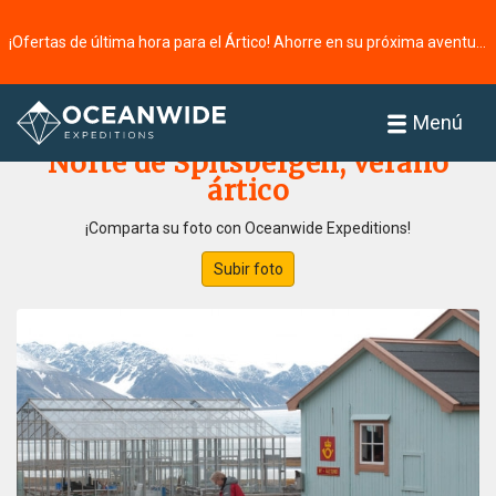
¡Ofertas de última hora para el Ártico! Ahorre en su próxima aventura ⭢
Página principal
Galería de fotos
Menú
Norte de Spitsbergen, verano
ártico
¡Comparta su foto con Oceanwide Expeditions!
Subir foto