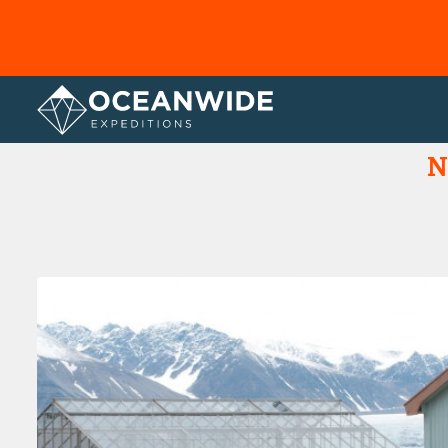
Home
Fotogallerij
N