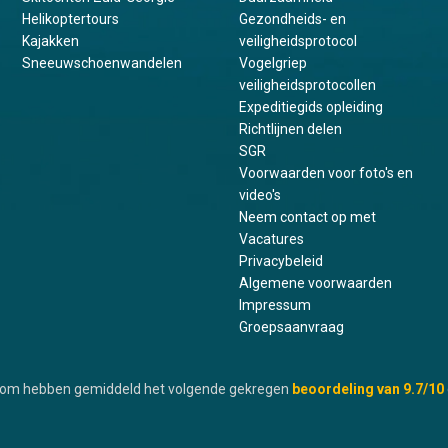
Helikoptertours
Gezondheids- en
Kajakken
veiligheidsprotocol
Sneeuwschoenwandelen
Vogelgriep
veiligheidsprotocollen
Expeditiegids opleiding
Richtlijnen delen
SGR
Voorwaarden voor foto's en
video's
Neem contact op met
Vacatures
Privacybeleid
Algemene voorwaarden
Impressum
Groepsaanvraag
.com hebben gemiddeld het volgende gekregen
beoordeling van
9.7
/10