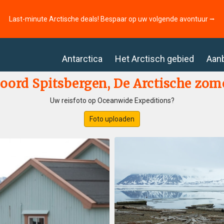
Last-minute Arctische deals! Bespaar op uw volgende avontuur ⭢
Antarctica
Het Arctisch gebied
Aan
oord Spitsbergen, De Arctische zom
Uw reisfoto op Oceanwide Expeditions?
Foto uploaden