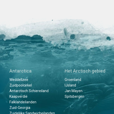
Antarctica
Het Arctisch gebied
Weddellzee
Groenland
Zuidpoolcirkel
IJsland
Antarctisch Schiereiland
Jan Mayen
Kaapverdië
Spitsbergen
Falklandeilanden
Zuid-Georgia
Zuidelijke Sandwicheilanden