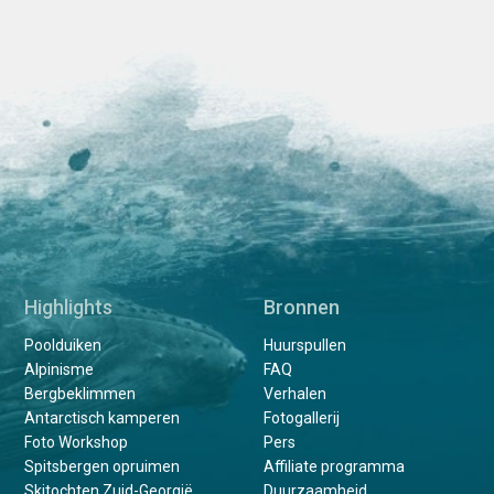
Highlights
Bronnen
Poolduiken
Huurspullen
Alpinisme
FAQ
Bergbeklimmen
Verhalen
Antarctisch kamperen
Fotogallerij
Foto Workshop
Pers
Spitsbergen opruimen
Affiliate programma
Skitochten Zuid-Georgië
Duurzaamheid