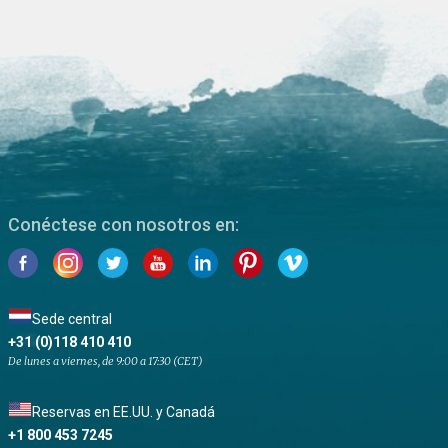
Conéctese con nosotros en:
Sede central
+31 (0)118 410 410
De lunes a viernes, de 9:00 a 17:30 (CET)
Reservas en EE.UU. y Canadá
+1 800 453 7245