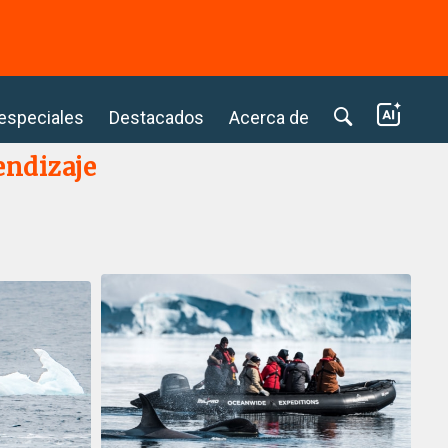
⭢
 especiales
Destacados
Acerca de
endizaje