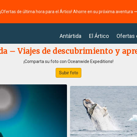
¡Ofertas de última hora para el Ártico! Ahorre en su próxima aventura 
Antártida
El Ártico
Ofertas
da – Viajes de descubrimiento y apr
¡Comparta su foto con Oceanwide Expeditions!
Subir foto