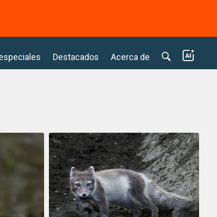
⭢
 especiales
Destacados
Acerca de