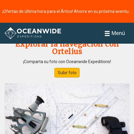
¡Ofertas de última hora para el Ártico! Ahorre en su próxima aventura ⭢
Página principal
Galería de fotos
Menú
Explorar la navegación con
Ortelius
¡Comparta su foto con Oceanwide Expeditions!
Subir foto