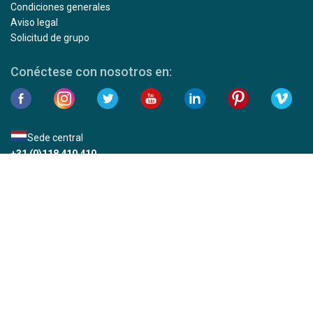
Condiciones generales
Aviso legal
Solicitud de grupo
Conéctese con nosotros en:
Sede central
+31 (0)118 410 410
De lunes a viernes, de 9:00 a 17:30 (CET)
Reservas en EE.UU. y Canadá
+1 800 453 7245
De lunes a viernes, de 9.00 a 17.30 horas (CST)
Regístrate y mantente actualizado:
Suscríbase