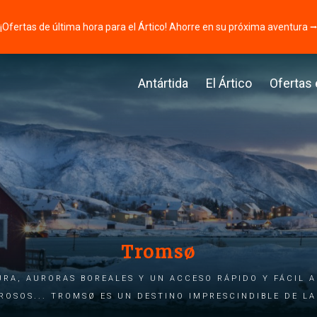
¡Ofertas de última hora para el Ártico! Ahorre en su próxima aventura 
Antártida
El Ártico
Ofertas
Tromsø
ura, auroras boreales y un acceso rápido y fácil a
rosos... Tromsø es un destino imprescindible de la