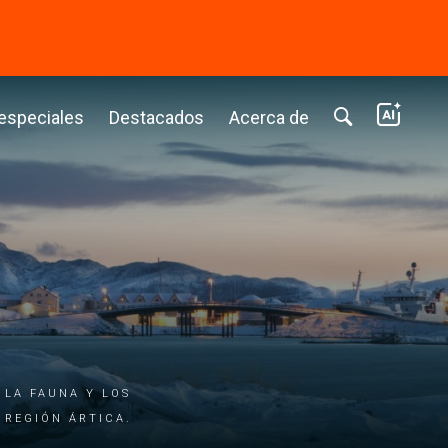
⭢
 especiales
Destacados
Acerca de
 la fauna y los
 región ártica.