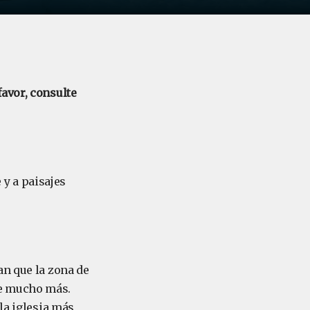
avor, consulte
 y a paisajes
an que la zona de
te mucho más.
la iglesia más