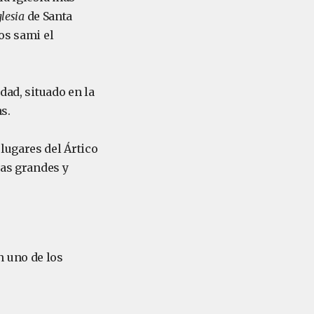
lesia
de Santa
os sami el
dad, situado en la
s.
lugares del Ártico
las grandes y
n uno de los