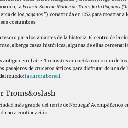
 mundo, la
Ecclesia Sanctae Mariae de Trums Juxta Paganos ("Ig
erca de los
paganos
"), construida en 1252 para mostrar a l
 sus costumbres.
tesoro para los amantes de la historia. El centro de la ciu
msø, alberga casas históricas, algunas de ellas centenaria
s antiguo en el aire. Tromsø es conocida como uno de los 
os pasajeros de cruceros árticos para disfrutar de una de 
 del mundo:
la aurora boreal
.
or Troms&oslash
a ciudad más grande del norte de Noruega? Acompáñenos e
ndican a continuación.