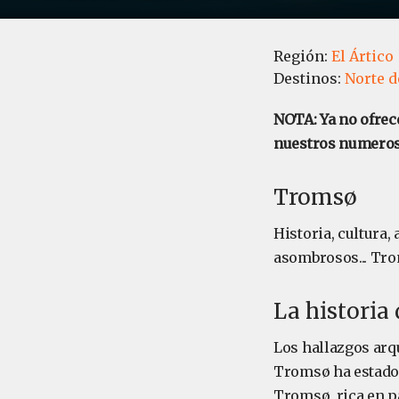
Región:
El Ártico
Destinos:
Norte 
NOTA: Ya no ofrec
nuestros numerosos
Tromsø
Historia, cultura, 
asombrosos... Tro
La historia
Los hallazgos arq
Tromsø ha estado
Tromsø, rica en pa