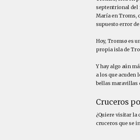
septentrional del
María en Troms, c
supuesto error de
Hoy, Tromsø es un 
propia isla de Tro
Y hay algo aún má
a los que acuden l
bellas maravillas
Cruceros p
¿Quiere visitar l
cruceros que se i