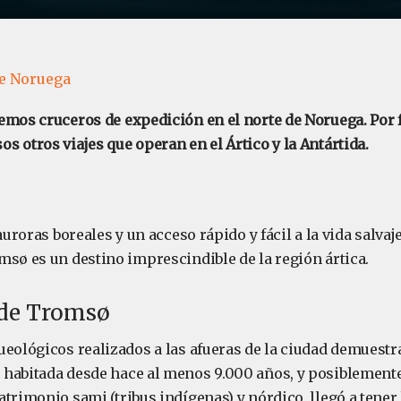
de Noruega
emos cruceros de expedición en el norte de Noruega. Por f
 otros viajes que operan en el Ártico y la Antártida.
auroras boreales y un acceso rápido y fácil a la vida salvaje
msø es un destino imprescindible de la región ártica.
 de Tromsø
ueológicos realizados a las afueras de la ciudad demuestr
 habitada desde hace al menos 9.000 años, y posiblemen
trimonio sami (tribus indígenas) y nórdico, llegó a tener 