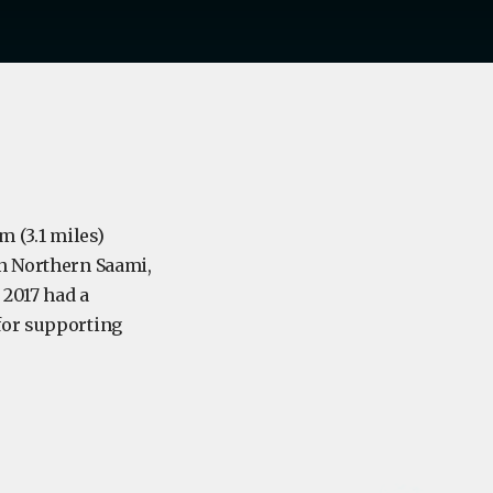
m (3.1 miles)
in Northern Saami,
 2017 had a
for supporting