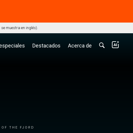
⭢
se muestra en inglés).
 especiales
Destacados
Acerca de
 of the fjord