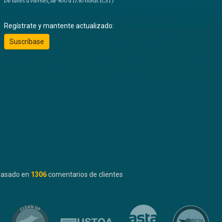
De lunes a viernes, de 9.00 a 17.30 horas (CST)
Regístrate y mantente actualizado:
Suscríbase
basado en
1306
comentarios de clientes