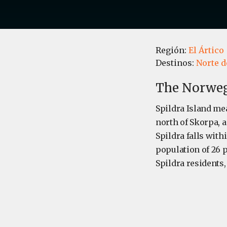
Región:
El Ártico
Destinos:
Norte 
The Norwegi
Spildra Island mea
north of Skorpa, 
Spildra falls wit
population of 26 
Spildra residents,