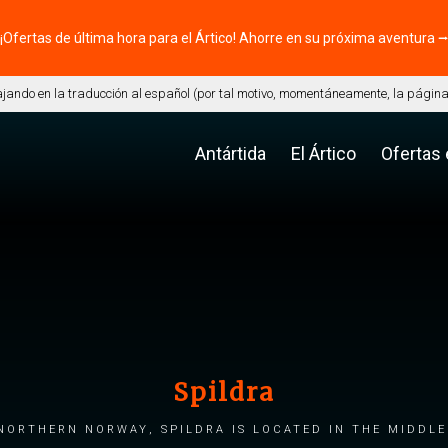
¡Ofertas de última hora para el Ártico! Ahorre en su próxima aventura 
ando en la traducción al español (por tal motivo, momentáneamente, la página 
Antártida
El Ártico
Ofertas
Spildra
 Northern Norway, Spildra is located in the middle