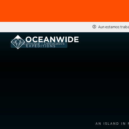
Aun estamos trabaj
Página principal
Destacados
An island in