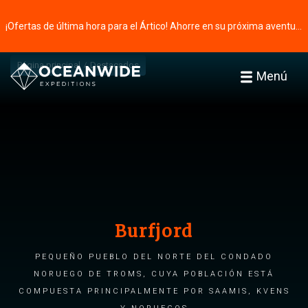
¡Ofertas de última hora para el Ártico! Ahorre en su próxima aventura ⭢
Página principal
Destacados
Menú
Burfjord
Pequeño pueblo del norte del condado
noruego de Troms, cuya población está
compuesta principalmente por saamis, kvens
y noruegos