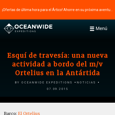
¡Ofertas de última hora para el Ártico! Ahorre en su próxima aventura ⭢
Menú
Esquí de travesía: una nueva
actividad a bordo del m/v
Ortelius en la Antártida
by Oceanwide Expeditions
Noticias
07.09.2015
Barco:
El Ortelius