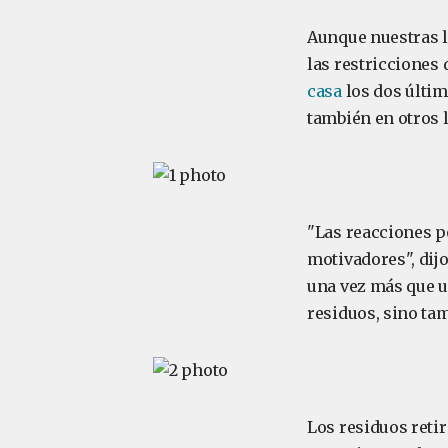
Aunque nuestras l
las restricciones 
casa
los dos últim
también en otros 
"Las reacciones po
motivadores", dij
una vez más que u
residuos, sino ta
Los residuos retir