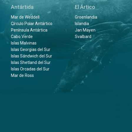
Antártida
El Ártico
Mar de Weddell
Groenlandia
Círculo Polar Antártico
Islandia
Península Antártica
Jan Mayen
Cabo Verde
Svalbard
Islas Malvinas
Islas Georgias del Sur
Islas Sándwich del Sur
Islas Shetland del Sur
Islas Orcadas del Sur
Mar de Ross