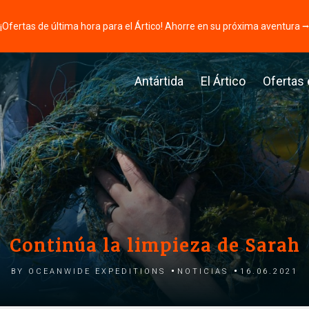
¡Ofertas de última hora para el Ártico! Ahorre en su próxima aventura 
Antártida
El Ártico
Ofertas
Continúa la limpieza de Sarah
by Oceanwide Expeditions
Noticias
16.06.2021