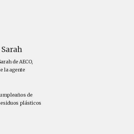
 Sarah
Sarah de AECO,
e la agente
 cumpleaños de
residuos plásticos