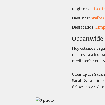
Regiones:
El Árti
Destinos:
Svalbar
Destacados:
Limp
Oceanwide p
Hoy estamos orgul
que invita a los p
medioambiental Sa
Cleanup for Sarah
Sarah. Sarah lide
del Ártico y reduc