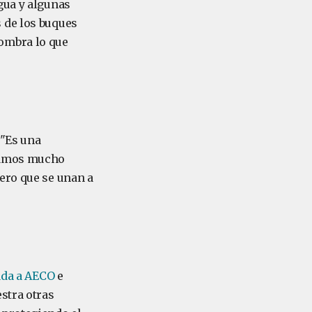
gua y algunas
 de los buques
ombra lo que
 "Es una
acamos mucho
ero que se unan a
ada a AECO
e
stra otras