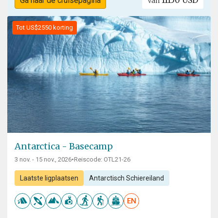
11150 USD
Ga naar de cruisepagina
Van
Tot US$2550 korting
Antarctica - Basecamp
3 nov. - 15 nov., 2026
•
Reiscode: OTL21-26
Laatste ligplaatsen
Antarctisch Schiereiland
EN