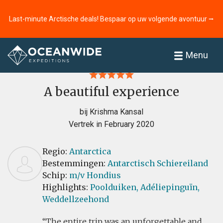
Last-minute Arctische deals! Bespaar op uw volgende avontuur ⭢
Home
Recensies
Menu
A beautiful experience
bij Krishma Kansal
Vertrek in February 2020
Regio:
Antarctica
Bestemmingen:
Antarctisch Schiereiland
Schip:
m/v Hondius
Highlights:
Poolduiken,
Adéliepinguïn,
Weddellzeehond
The entire trip was an unforgettable and