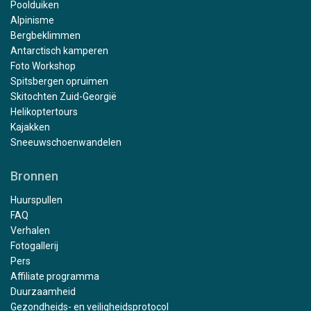
Poolduiken
Alpinisme
Bergbeklimmen
Antarctisch kamperen
Foto Workshop
Spitsbergen opruimen
Skitochten Zuid-Georgië
Helikoptertours
Kajakken
Sneeuwschoenwandelen
Bronnen
Huurspullen
FAQ
Verhalen
Fotogallerij
Pers
Affiliate programma
Duurzaamheid
Gezondheids- en veiligheidsprotocol