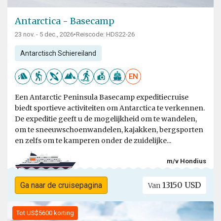
Antarctica - Basecamp
23 nov. - 5 dec., 2026
•
Reiscode: HDS22-26
Antarctisch Schiereiland
EN
Een Antarctic Peninsula Basecamp expeditiecruise
biedt sportieve activiteiten om Antarctica te verkennen.
De expeditie geeft u de mogelijkheid om te wandelen,
om te sneeuwschoenwandelen, kajakken, bergsporten
en zelfs om te kamperen onder de zuidelijke...
m/v Hondius
13150 USD
Ga naar de cruisepagina
Van
Tot US$5600 korting