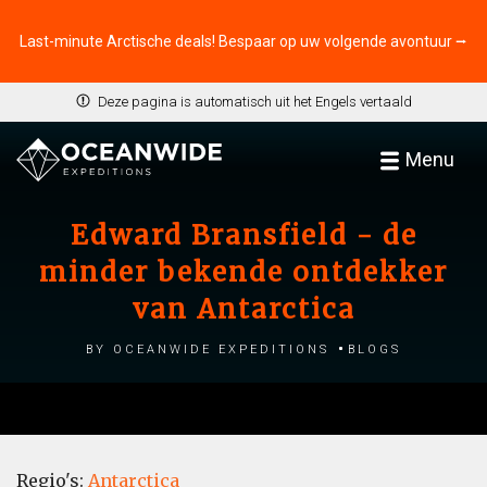
Last-minute Arctische deals! Bespaar op uw volgende avontuur ⭢
Deze pagina is automatisch uit het Engels vertaald
Menu
Edward Bransfield - de
minder bekende ontdekker
van Antarctica
by Oceanwide Expeditions
Blogs
Regio's:
Antarctica