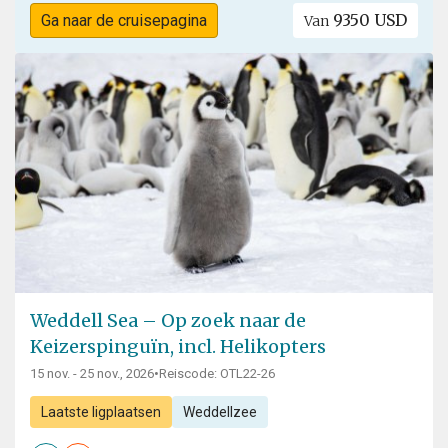
9350 USD
Ga naar de cruisepagina
Van
Weddell Sea – Op zoek naar de
Keizerspinguïn, incl. Helikopters
15 nov. - 25 nov., 2026
•
Reiscode: OTL22-26
Laatste ligplaatsen
Weddellzee