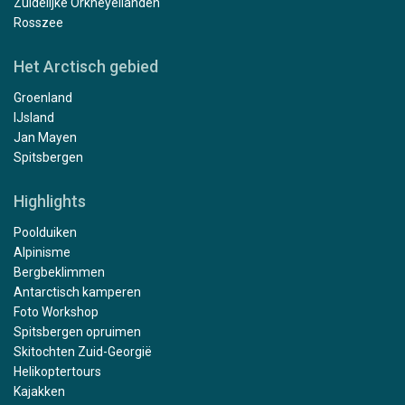
Zuidelijke Orkneyeilanden
Rosszee
Het Arctisch gebied
Groenland
IJsland
Jan Mayen
Spitsbergen
Highlights
Poolduiken
Alpinisme
Bergbeklimmen
Antarctisch kamperen
Foto Workshop
Spitsbergen opruimen
Skitochten Zuid-Georgië
Helikoptertours
Kajakken