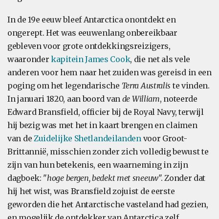
In de 19e eeuw bleef Antarctica onontdekt en
ongerept. Het was eeuwenlang onbereikbaar
gebleven voor grote ontdekkingsreizigers,
waaronder
kapitein James Cook
, die net als vele
anderen voor hem naar het zuiden was gereisd in een
poging om het legendarische
Terra Australis
te vinden.
In januari 1820, aan boord van
de William
, noteerde
Edward Bransfield, officier bij de Royal Navy, terwijl
hij bezig was met het in kaart brengen en claimen
van de
Zuidelijke Shetlandeilanden
voor Groot-
Brittannië, misschien zonder zich volledig bewust te
zijn van hun betekenis, een waarneming in zijn
dagboek: "
hoge bergen, bedekt met sneeuw
". Zonder dat
hij het wist, was Bransfield zojuist de eerste
geworden die het Antarctische vasteland had gezien,
en mogelijk de ontdekker van Antarctica zelf.