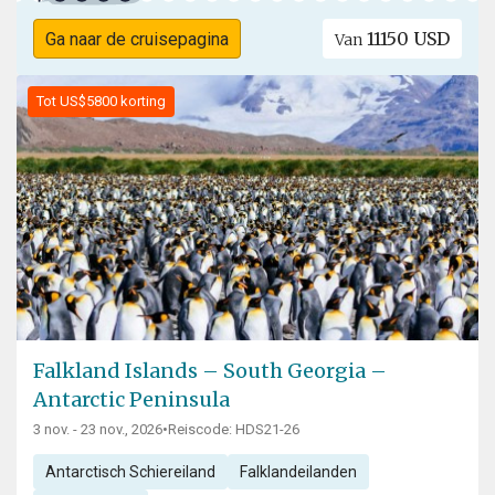
11150 USD
Ga naar de cruisepagina
Van
Tot US$5800 korting
Falkland Islands – South Georgia –
Antarctic Peninsula
3 nov. - 23 nov., 2026
•
Reiscode: HDS21-26
Antarctisch Schiereiland
Falklandeilanden