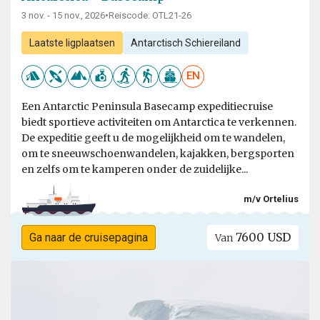
3 nov. - 15 nov., 2026
•
Reiscode: OTL21-26
Laatste ligplaatsen
Antarctisch Schiereiland
EN
Een Antarctic Peninsula Basecamp expeditiecruise
biedt sportieve activiteiten om Antarctica te verkennen.
De expeditie geeft u de mogelijkheid om te wandelen,
om te sneeuwschoenwandelen, kajakken, bergsporten
en zelfs om te kamperen onder de zuidelijke...
m/v Ortelius
7600 USD
Ga naar de cruisepagina
Van