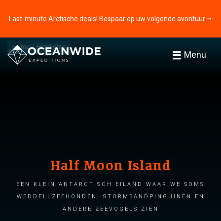
Last-minute Arctische deals! Bespaar op uw volgende avontuur ⭢
Home
Highlights
Menu
Half Moon Island
Een klein Antarctisch eiland waar we soms
Weddellzeehonden, Stormbandpinguïnen en
andere zeevogels zien