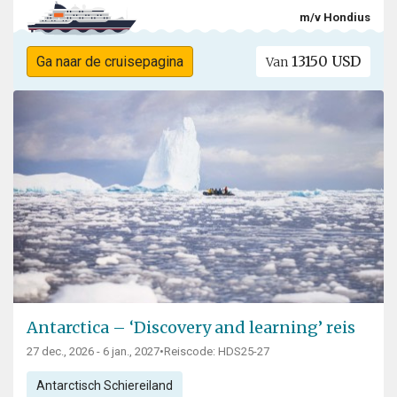
m/v Hondius
13150 USD
Ga naar de cruisepagina
Van
Antarctica – ‘Discovery and learning’ reis
27 dec., 2026 - 6 jan., 2027
•
Reiscode: HDS25-27
Antarctisch Schiereiland