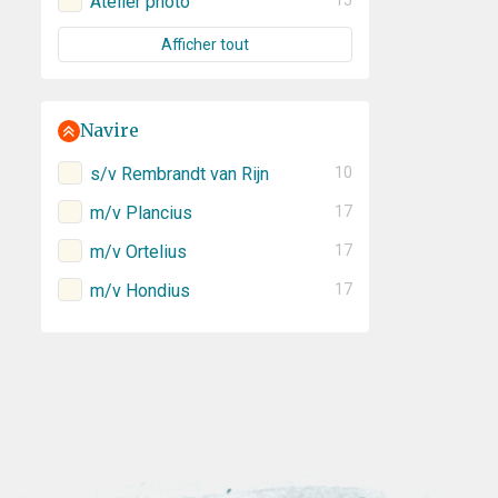
Atelier photo
15
Afficher tout
Navire
s/v Rembrandt van Rijn
10
m/v Plancius
17
m/v Ortelius
17
m/v Hondius
17