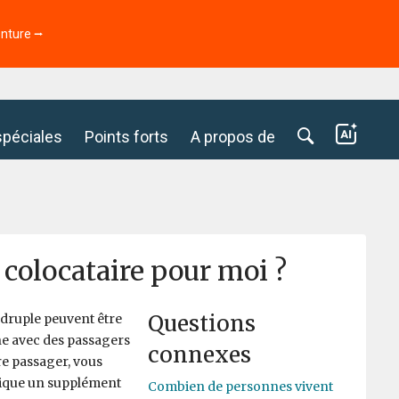
enture ⭢
spéciales
Points forts
A propos de
 colocataire pour moi ?
Questions
adruple peuvent être
ne avec des passagers
connexes
re passager, vous
lique un supplément
Combien de personnes vivent