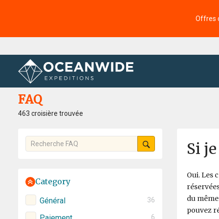
Offres 
Accueil
FAQ
FAQ
463 croisière trouvée
Si j
Oui. Les 
Category
réservées
du même s
Général
36
pouvez ré
Paiement
6