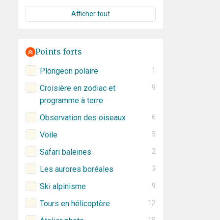
Afficher tout
Points forts
Plongeon polaire
1
Croisière en zodiac et
9
programme à terre
Observation des oiseaux
6
Voile
5
Safari baleines
2
Les aurores boréales
3
Ski alpinisme
9
Tours en hélicoptère
12