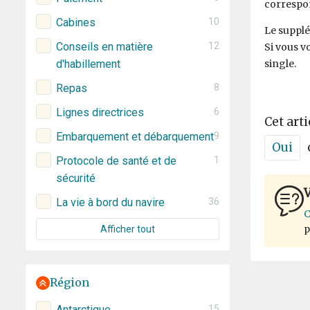
correspon
Cabines
10
Le supplé
Conseils en matière
12
Si vous v
single.
d'habillement
Repas
8
Lignes directrices
6
Cet arti
Embarquement et débarquement
9
Oui
Protocole de santé et de
1
sécurité
V
La vie à bord du navire
36
C
p
Afficher tout
Région
Antarctique
15