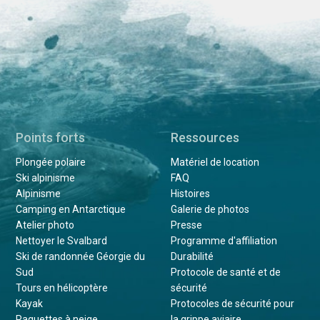
Points forts
Ressources
Plongée polaire
Matériel de location
Ski alpinisme
FAQ
Alpinisme
Histoires
Camping en Antarctique
Galerie de photos
Atelier photo
Presse
Nettoyer le Svalbard
Programme d'affiliation
Ski de randonnée Géorgie du
Durabilité
Sud
Protocole de santé et de
Tours en hélicoptère
sécurité
Kayak
Protocoles de sécurité pour
Raquettes à neige
la grippe aviaire