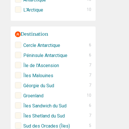
L'Arctique
10
Destination
Cercle Antarctique
6
Péninsule Antarctique
6
Île de l'Ascension
7
Îles Malouines
7
Géorgie du Sud
7
Groenland
10
Îles Sandwich du Sud
6
Îles Shetland du Sud
7
Sud des Orcades (Îles)
5