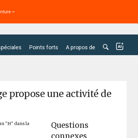
enture ⭢
spéciales
Points forts
A propos de
e propose une activité de
Questions
un "H" dans la
connexes