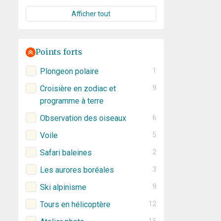
Afficher tout
Points forts
Plongeon polaire
1
Croisière en zodiac et
9
programme à terre
Observation des oiseaux
6
Voile
5
Safari baleines
2
Les aurores boréales
3
Ski alpinisme
9
Tours en hélicoptère
12