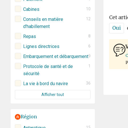
Cabines
10
Cet arti
Conseils en matière
12
d'habillement
Oui
Repas
8
Lignes directrices
6
V
C
Embarquement et débarquement
9
p
Protocole de santé et de
1
sécurité
La vie à bord du navire
36
Afficher tout
Région
Antarctique
15