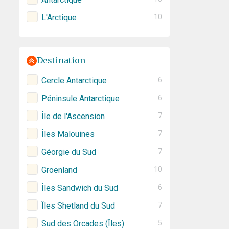
L'Arctique
10
Destination
Cercle Antarctique
6
Péninsule Antarctique
6
Île de l'Ascension
7
Îles Malouines
7
Géorgie du Sud
7
Groenland
10
Îles Sandwich du Sud
6
Îles Shetland du Sud
7
Sud des Orcades (Îles)
5