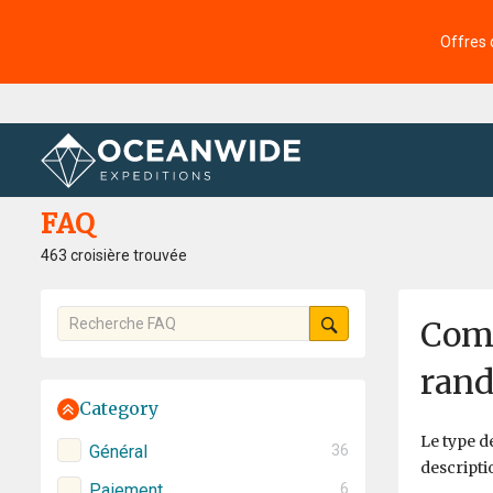
Offres 
Accueil
FAQ
FAQ
463 croisière trouvée
Comm
rand
Category
Le type 
Général
36
descripti
Paiement
6