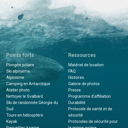
Points forts
Ressources
Plongée polaire
Matériel de location
Ski alpinisme
FAQ
Alpinisme
Histoires
Camping en Antarctique
Galerie de photos
Atelier photo
Presse
Nettoyer le Svalbard
Programme d'affiliation
Ski de randonnée Géorgie du
Durabilité
Sud
Protocole de santé et de
Tours en hélicoptère
sécurité
Kayak
Protocoles de sécurité pour
Raquettes à neige
la grippe aviaire