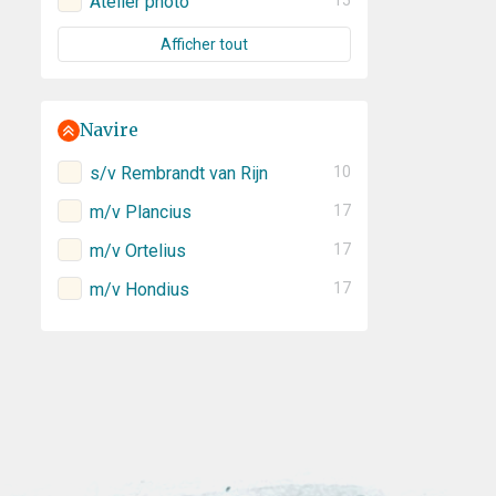
Atelier photo
15
Afficher tout
Navire
s/v Rembrandt van Rijn
10
m/v Plancius
17
m/v Ortelius
17
m/v Hondius
17