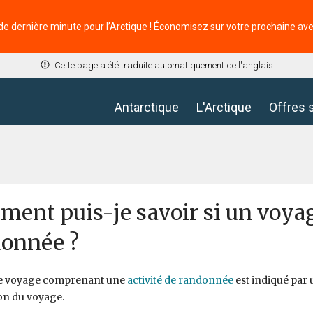
de dernière minute pour l’Arctique ! Économisez sur votre prochaine av
Cette page a été traduite automatiquement de l'anglais
Antarctique
L'Arctique
Offres 
ent puis-je savoir si un voyag
onnée ?
de voyage comprenant une
activité de randonnée
est indiqué par 
on du voyage.