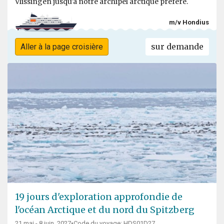
Vlissingen jusqu'à notre archipel arctique préféré.
m/v Hondius
sur demande
Aller à la page croisière
19 jours d'exploration approfondie de
l'océan Arctique et du nord du Spitzberg
21 mai - 8 juin, 2027
•
Code du voyage: HDS01D27