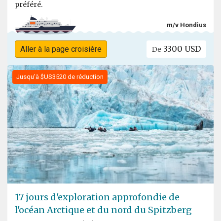
préféré.
m/v Hondius
3300 USD
Aller à la page croisière
De
Jusqu'à $US3520 de réduction
17 jours d'exploration approfondie de
l'océan Arctique et du nord du Spitzberg