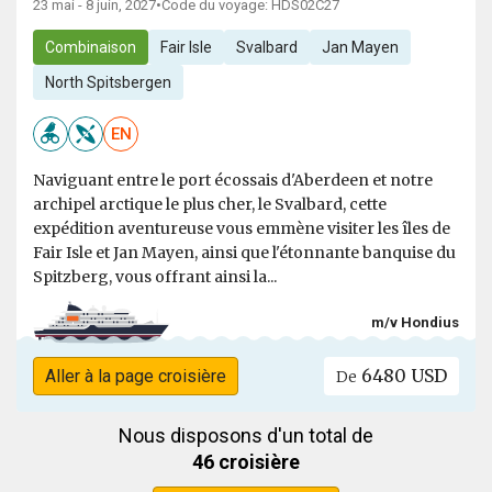
23 mai - 8 juin, 2027
•
Code du voyage: HDS02C27
Combinaison
Fair Isle
Svalbard
Jan Mayen
North Spitsbergen
EN
Naviguant entre le port écossais d'Aberdeen et notre
archipel arctique le plus cher, le Svalbard, cette
expédition aventureuse vous emmène visiter les îles de
Fair Isle et Jan Mayen, ainsi que l'étonnante banquise du
Spitzberg, vous offrant ainsi la...
m/v Hondius
6480 USD
Aller à la page croisière
De
Nous disposons d'un total de
46 croisière