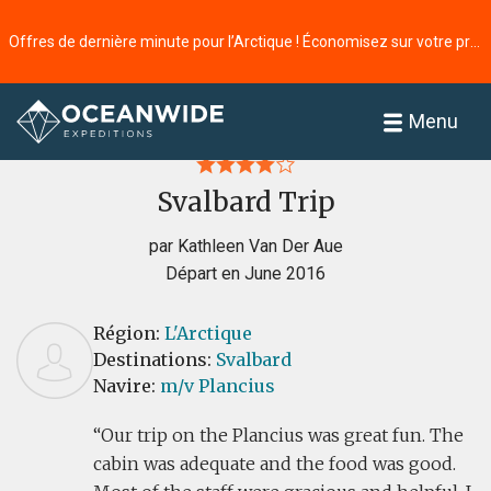
Offres de dernière minute pour l’Arctique ! Économisez sur votre prochaine aventure ⭢
Accueil
Commentaires
Menu
Svalbard Trip
par Kathleen Van Der Aue
Départ en June 2016
Région:
L'Arctique
Destinations:
Svalbard
Navire:
m/v Plancius
Our trip on the Plancius was great fun. The
cabin was adequate and the food was good.