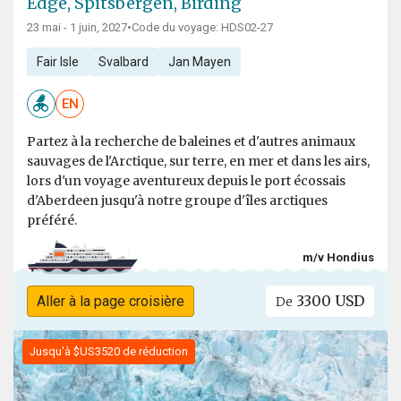
Edge, Spitsbergen, Birding
23 mai - 1 juin, 2027
•
Code du voyage: HDS02-27
Fair Isle
Svalbard
Jan Mayen
EN
Partez à la recherche de baleines et d'autres animaux
sauvages de l'Arctique, sur terre, en mer et dans les airs,
lors d'un voyage aventureux depuis le port écossais
d'Aberdeen jusqu'à notre groupe d'îles arctiques
préféré.
m/v Hondius
3300 USD
Aller à la page croisière
De
Jusqu'à $US3520 de réduction