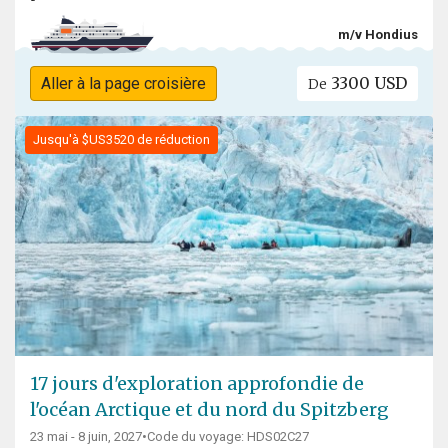
m/v Hondius
3300 USD
Aller à la page croisière
De
Jusqu'à $US3520 de réduction
17 jours d'exploration approfondie de
l'océan Arctique et du nord du Spitzberg
23 mai - 8 juin, 2027
•
Code du voyage: HDS02C27