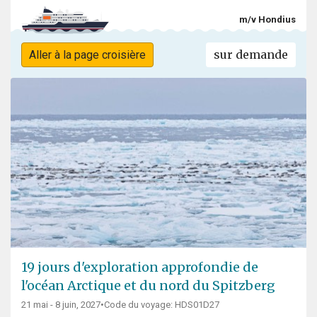
m/v Hondius
sur demande
Aller à la page croisière
19 jours d'exploration approfondie de
l'océan Arctique et du nord du Spitzberg
21 mai - 8 juin, 2027
•
Code du voyage: HDS01D27