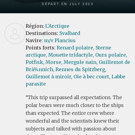
Départ en July 2023
Région:
L'Arctique
Destinations:
Svalbard
Navire:
m/v Plancius
Points forts:
Renard polaire,
Sterne
arctique,
Mouette tridactyle,
Ours polaire,
Potfisk,
Morse,
Mergule nain,
Guillemot de
Brà¼nnich,
Rennes du Spitzberg,
Guillemot à miroir,
Oie à bec court,
Labbe
parasite
This trip surpassed all expectations. The
polar bears were much closer to the ships
than expected. The entire crew where
wonderful and the scientists knew their
subjects and talked with passion about