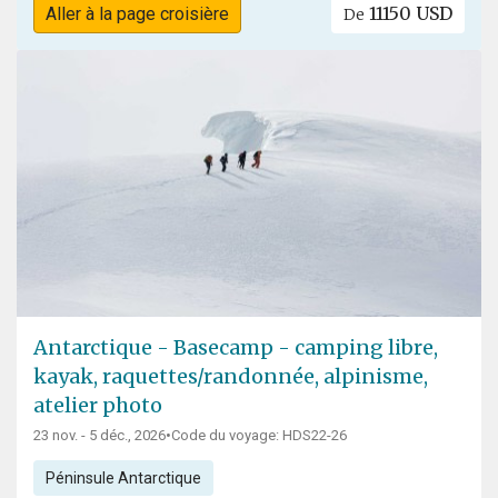
11150 USD
Aller à la page croisière
De
Antarctique - Basecamp - camping libre,
kayak, raquettes/randonnée, alpinisme,
atelier photo
23 nov. - 5 déc., 2026
•
Code du voyage: HDS22-26
Péninsule Antarctique