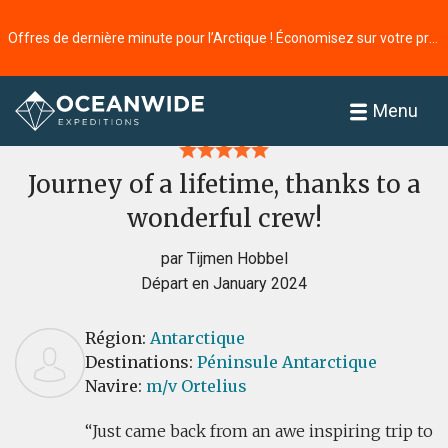
Offres de dernière minute pour l’Arctique ! Économisez sur votre prochaine aventure ⭢
Accueil
Commentaires
Menu
Journey of a lifetime, thanks to a
wonderful crew!
par Tijmen Hobbel
Départ en January 2024
Région:
Antarctique
Destinations:
Péninsule Antarctique
Navire:
m/v Ortelius
Just came back from an awe inspiring trip to