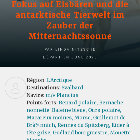
Fokus auf Eisbären und die
antarktische Tierwelt im
Zauber der
Mitternachtssonne
par Linda Nitzsche
Départ en June 2023
Région:
L'Arctique
Destinations:
Svalbard
Navire:
m/v Plancius
Points forts:
Renard polaire,
Bernache
nonnette,
Baleine bleue,
Ours polaire,
Macareux moines,
Morse,
Guillemot de
Brà¼nnich,
Rennes du Spitzberg,
Eider à
tête grise,
Goéland bourgmestre,
Mouette