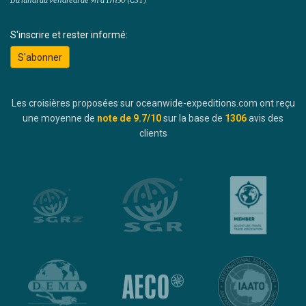
Du lundi au vendredi de 9h à 17h30 (CST)
S'inscrire et rester informé:
S'abonner
Les croisières proposées sur oceanwide-expeditions.com ont reçu
une moyenne de
note de
9.7
/10
sur la base de
1306
avis des
clients