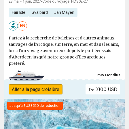
23 mai - 1 juin, 2027
•
Code du voyage: HDS02-27
Fair Isle
Svalbard
Jan Mayen
EN
Partez à la recherche de baleines et d'autres animaux
sauvages de l'Arctique, sur terre, en mer et dans les airs,
lors d'un voyage aventureux depuis le port écossais
d'Aberdeen jusqu'à notre groupe d'îles arctiques
préféré.
m/v Hondius
3300 USD
Aller à la page croisière
De
Jusqu'à $US3520 de réduction