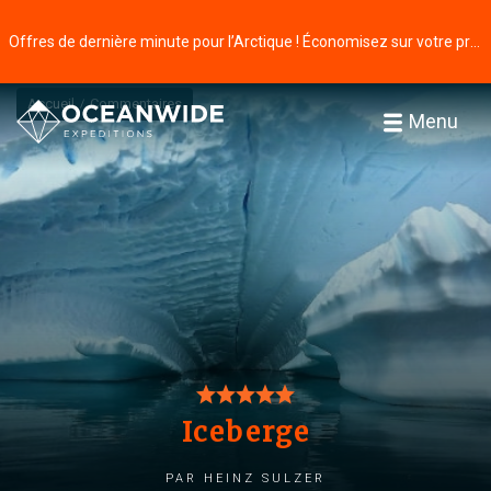
Offres de dernière minute pour l’Arctique ! Économisez sur votre prochaine aventure ⭢
Accueil
Commentaires
Menu
Iceberge
par Heinz Sulzer