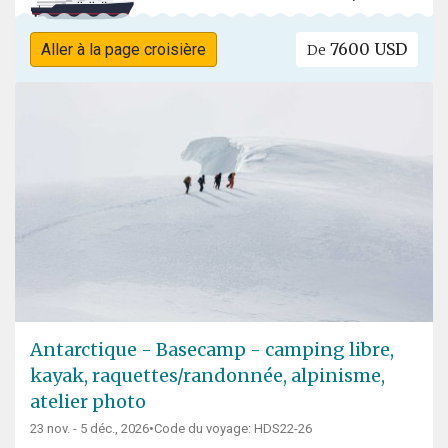
7600 USD
Aller à la page croisière
De
Antarctique - Basecamp - camping libre,
kayak, raquettes/randonnée, alpinisme,
atelier photo
23 nov. - 5 déc., 2026
•
Code du voyage: HDS22-26