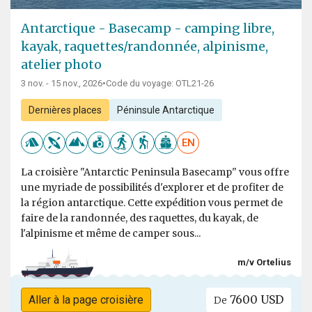
Antarctique - Basecamp - camping libre,
kayak, raquettes/randonnée, alpinisme,
atelier photo
3 nov. - 15 nov., 2026
•
Code du voyage: OTL21-26
Dernières places
Péninsule Antarctique
EN
La croisière "Antarctic Peninsula Basecamp" vous offre
une myriade de possibilités d'explorer et de profiter de
la région antarctique. Cette expédition vous permet de
faire de la randonnée, des raquettes, du kayak, de
l'alpinisme et même de camper sous...
m/v Ortelius
7600 USD
Aller à la page croisière
De