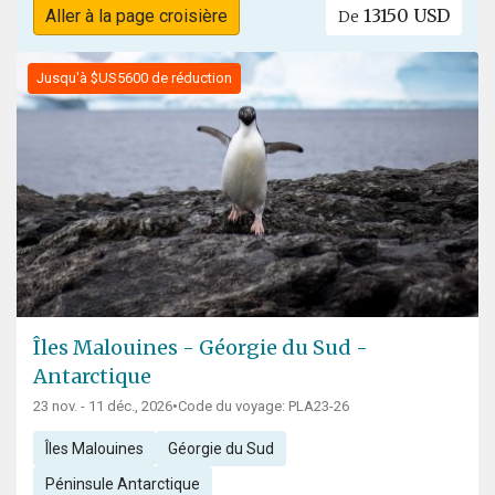
13150 USD
Aller à la page croisière
De
Jusqu'à $US5600 de réduction
Îles Malouines - Géorgie du Sud -
Antarctique
23 nov. - 11 déc., 2026
•
Code du voyage: PLA23-26
Îles Malouines
Géorgie du Sud
Péninsule Antarctique