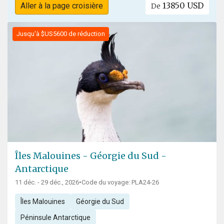
13850 USD
Aller à la page croisière
De
Jusqu'à $US5600 de réduction
Îles Malouines - Géorgie du Sud -
Antarctique
11 déc. - 29 déc., 2026
•
Code du voyage: PLA24-26
Îles Malouines
Géorgie du Sud
Péninsule Antarctique