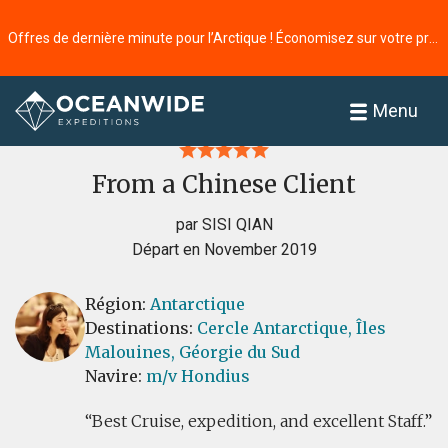
Offres de dernière minute pour l’Arctique ! Économisez sur votre prochaine aventure ⭢
Accueil
Commentaires
Menu
From a Chinese Client
par SISI QIAN
Départ en November 2019
Région:
Antarctique
Destinations:
Cercle Antarctique,
Îles
Malouines,
Géorgie du Sud
Navire:
m/v Hondius
Best Cruise, expedition, and excellent Staff.