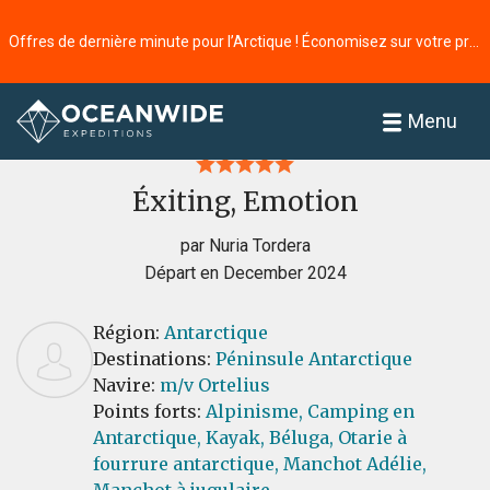
Offres de dernière minute pour l’Arctique ! Économisez sur votre prochaine aventure ⭢
Accueil
Commentaires
Menu
Éxiting, Emotion
par Nuria Tordera
Départ en December 2024
Région:
Antarctique
Destinations:
Péninsule Antarctique
Navire:
m/v Ortelius
Points forts:
Alpinisme,
Camping en
Antarctique,
Kayak,
Béluga,
Otarie à
fourrure antarctique,
Manchot Adélie,