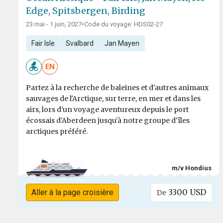
Edge, Spitsbergen, Birding
23 mai - 1 juin, 2027
•
Code du voyage: HDS02-27
Fair Isle
Svalbard
Jan Mayen
EN
Partez à la recherche de baleines et d'autres animaux
sauvages de l'Arctique, sur terre, en mer et dans les
airs, lors d'un voyage aventureux depuis le port
écossais d'Aberdeen jusqu'à notre groupe d'îles
arctiques préféré.
m/v Hondius
3300 USD
Aller à la page croisière
De