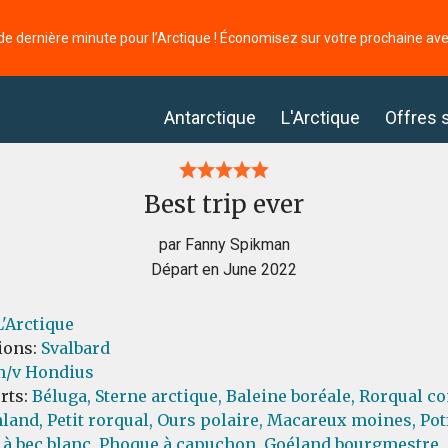
de dernière minute pour l’Arctique ! Économisez sur votre prochaine av
Antarctique
L'Arctique
Offres 
Best trip ever
par Fanny Spikman
Départ en June 2022
L'Arctique
ions:
Svalbard
/v Hondius
orts:
Béluga,
Sterne arctique,
Baleine boréale,
Rorqual c
land,
Petit rorqual,
Ours polaire,
Macareux moines,
Pot
à bec blanc,
Phoque à capuchon,
Goéland bourgmestre,