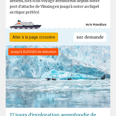
aériens, lors d'un voyage aventureux depuis notre
port d'attache de Vlissingen jusqu'à notre archipel
arctique préféré.
m/v Hondius
sur demande
Aller à la page croisière
Jusqu'à $US3520 de réduction
17 jours d'exploration approfondie de