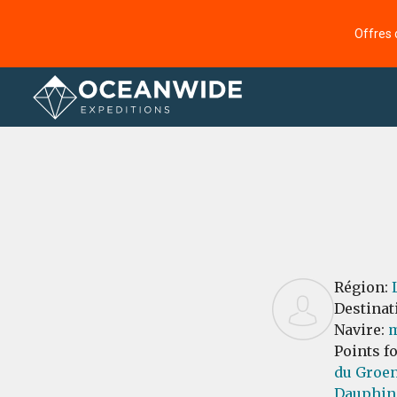
Offres 
Accueil
Commentaires
Région:
Destinat
Navire:
m
Points f
du Groen
Dauphin 