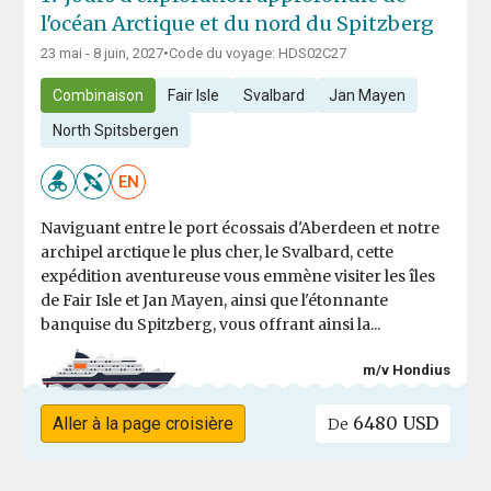
l'océan Arctique et du nord du Spitzberg
23 mai - 8 juin, 2027
•
Code du voyage: HDS02C27
Combinaison
Fair Isle
Svalbard
Jan Mayen
North Spitsbergen
EN
Naviguant entre le port écossais d'Aberdeen et notre
archipel arctique le plus cher, le Svalbard, cette
expédition aventureuse vous emmène visiter les îles
de Fair Isle et Jan Mayen, ainsi que l'étonnante
banquise du Spitzberg, vous offrant ainsi la...
m/v Hondius
6480 USD
Aller à la page croisière
De