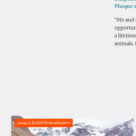
Phoque a
Me and 
opportuni
a lifeti
animals. 
Jusqu'à $US3518 de réduction