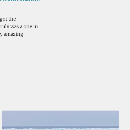
got the
 truly was a one in
ny amazing