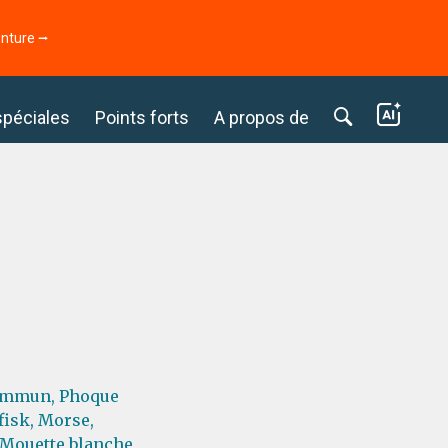
enture ⭢
spéciales
Points forts
A propos de
ommun,
Phoque
fisk,
Morse,
Mouette blanche,