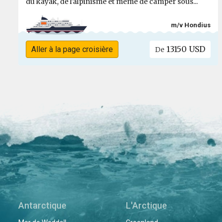
du kayak, de l'alpinisme et même de camper sous...
m/v Hondius
13150 USD
Aller à la page croisière
De
Antarctique
L'Arctique