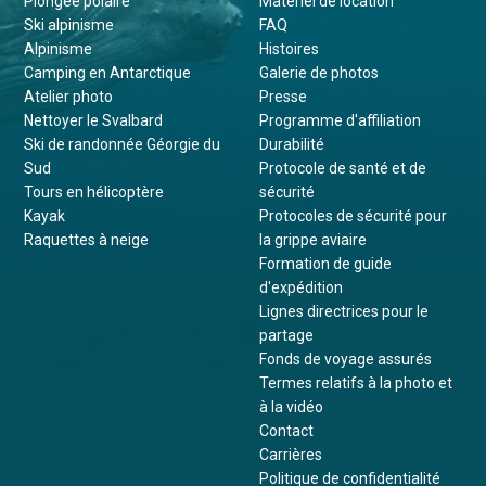
Plongée polaire
Matériel de location
Ski alpinisme
FAQ
Alpinisme
Histoires
Camping en Antarctique
Galerie de photos
Atelier photo
Presse
Nettoyer le Svalbard
Programme d'affiliation
Ski de randonnée Géorgie du
Durabilité
Sud
Protocole de santé et de
Tours en hélicoptère
sécurité
Kayak
Protocoles de sécurité pour
Raquettes à neige
la grippe aviaire
Formation de guide
d'expédition
Lignes directrices pour le
partage
Fonds de voyage assurés
Termes relatifs à la photo et
à la vidéo
Contact
Carrières
Politique de confidentialité