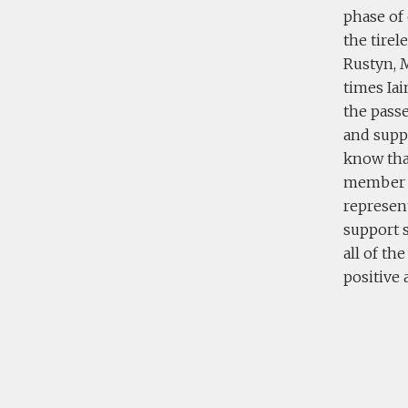
phase of 
the tirel
Rustyn, M
times Ia
the pass
and suppo
know tha
member ha
represen
support 
all of th
positive 