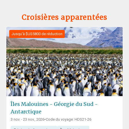
Croisières apparentées
Jusqu'à $US5800 de réduction
Îles Malouines - Géorgie du Sud -
Antarctique
3 nov. - 23 nov., 2026
•
Code du voyage: HDS21-26