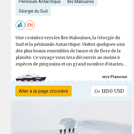
Péninsule Antarctique
Îles Malouines
Géorgie du Sud
EN
Une croisière vers les îles Malouines, la Géorgie du
Sud et la péninsule Antarctique. Visitez quelques-uns
des plus beaux ensembles de faune et de flore de la
planète. Ce voyage vous fera découvrir au moins 6
espèces de pingouins et un grand nombre d'otaries...
m/v Plancius
11150 USD
Aller à la page croisière
De