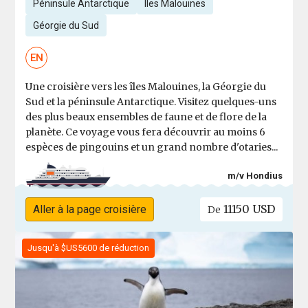
Péninsule Antarctique
Îles Malouines
Géorgie du Sud
EN
Une croisière vers les îles Malouines, la Géorgie du
Sud et la péninsule Antarctique. Visitez quelques-uns
des plus beaux ensembles de faune et de flore de la
planète. Ce voyage vous fera découvrir au moins 6
espèces de pingouins et un grand nombre d'otaries...
m/v Hondius
11150 USD
Aller à la page croisière
De
Jusqu'à $US5600 de réduction