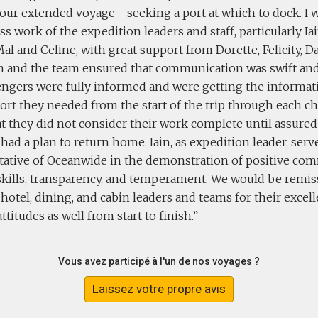
our extended voyage - seeking a port at which to dock. I w
ess work of the expedition leaders and staff, particularly Iain
al and Celine, with great support from Dorette, Felicity, D
in and the team ensured that communication was swift and
engers were fully informed and were getting the informati
rt they needed from the start of the trip through each ch
t they did not consider their work complete until assured
d a plan to return home. Iain, as expedition leader, serv
tative of Oceanwide in the demonstration of positive co
skills, transparency, and temperament. We would be rem
e hotel, dining, and cabin leaders and teams for their exce
attitudes as well from start to finish.
Vous avez participé à l'un de nos voyages ?
Laissez votre propre avis