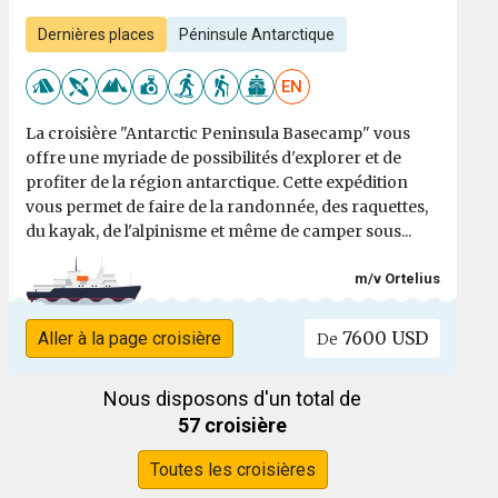
Dernières places
Péninsule Antarctique
EN
La croisière "Antarctic Peninsula Basecamp" vous
offre une myriade de possibilités d'explorer et de
profiter de la région antarctique. Cette expédition
vous permet de faire de la randonnée, des raquettes,
du kayak, de l'alpinisme et même de camper sous...
m/v Ortelius
7600 USD
Aller à la page croisière
De
Nous disposons d'un total de
57 croisière
Toutes les croisières