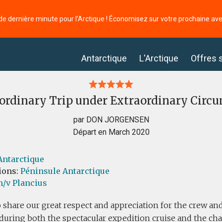
de dernière minute pour l’Arctique ! Économisez sur votre prochaine av
Antarctique
L'Arctique
Offres 
ordinary Trip under Extraordinary Circ
par DON JORGENSEN
Départ en March 2020
Antarctique
ions:
Péninsule Antarctique
/v Plancius
o share our great respect and appreciation for the crew and
 during both the spectacular expedition cruise and the ch