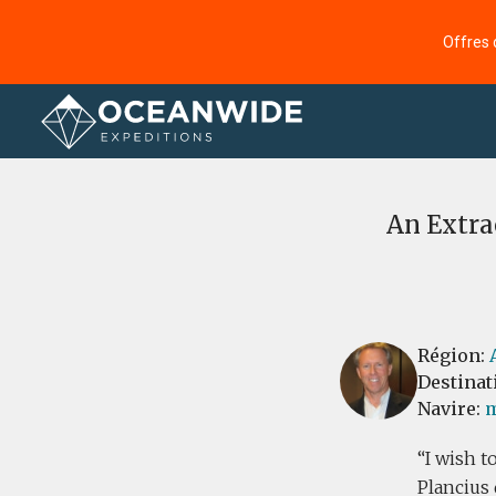
Offres 
Accueil
Commentaires
An Extra
Région:
Destinat
Navire:
m
I wish t
Plancius