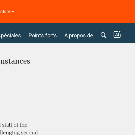
enture ⭢
spéciales
Points forts
A propos de
umstances
 staff of the
allenging second