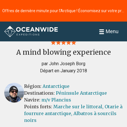
Offres de dernière minute pour l’Arctique ! Économisez sur votre prochaine aventure ⭢
Accueil
Commentaires
Menu
A mind blowing experience
par John Joseph Borg
Départ en January 2018
Région:
Antarctique
Destinations:
Péninsule Antarctique
Navire:
m/v Plancius
Points forts:
Marche sur le littoral,
Otarie à
fourrure antarctique,
Albatros à sourcils
noirs