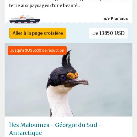
terre aux paysages d'une beauté...
m/v Plancius
13850 USD
Aller à la page croisière
De
Jusqu'à $US5600 de réduction
Îles Malouines - Géorgie du Sud -
Antarctique