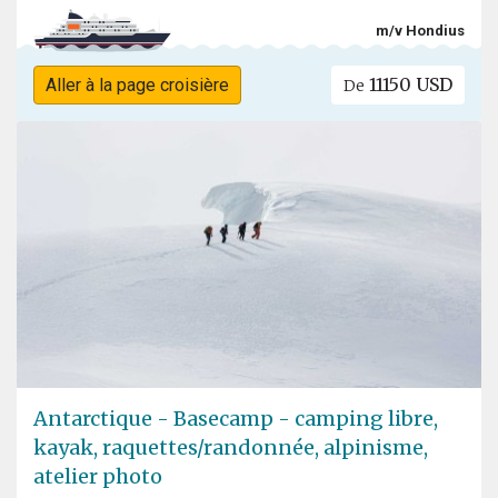
m/v Hondius
11150 USD
Aller à la page croisière
De
Antarctique - Basecamp - camping libre,
kayak, raquettes/randonnée, alpinisme,
atelier photo