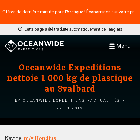
Offres de dernière minute pour l’Arctique ! Économisez sur votre prochaine aventure ⭢
Cette page a été traduite automatiquement de l'anglais
Menu
Oceanwide Expeditions
nettoie 1 000 kg de plastique
au Svalbard
by Oceanwide Expeditions
Actualités
22.08.2019
Navire:
m/v Hondius