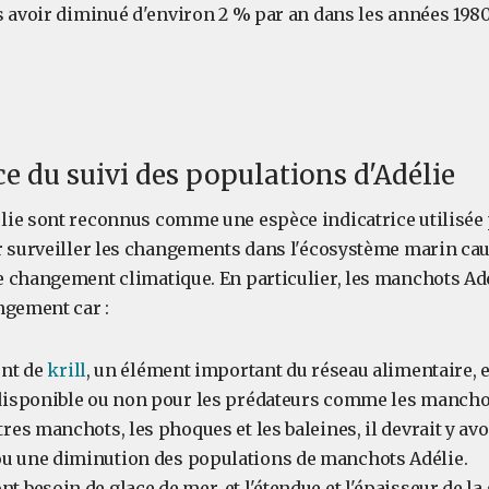
s avoir diminué d'environ 2 % par an dans les années 1980
e du suivi des populations d'Adélie
ie sont reconnus comme une espèce indicatrice utilisée 
r surveiller les changements dans l'écosystème marin cau
 changement climatique. En particulier, les manchots Ad
ngement car :
ent de
krill
, un élément important du réseau alimentaire, e
disponible ou non pour les prédateurs comme les manchot
tres manchots, les phoques et les baleines, il devrait y av
u une diminution des populations de manchots Adélie.
t besoin de glace de mer, et l'étendue et l'épaisseur de la