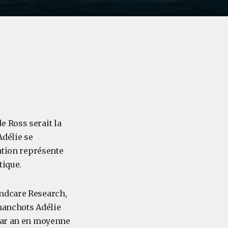
e Ross serait la
Adélie se
lation représente
tique.
andcare Research,
manchots Adélie
par an en moyenne