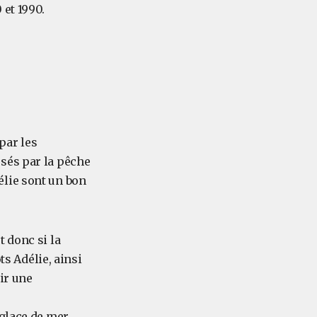
 et 1990.
par les
sés par la pêche
élie sont un bon
t donc si la
s Adélie, ainsi
oir une
 glace de mer