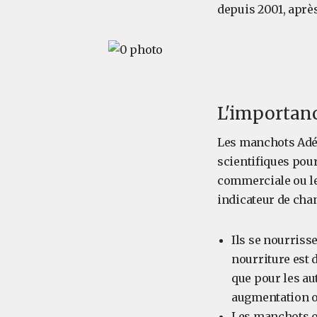
depuis 2001, aprè
L'importanc
Les manchots Adél
scientifiques pou
commerciale ou le
indicateur de cha
Ils se nourriss
nourriture est 
que pour les au
augmentation o
Les manchots on