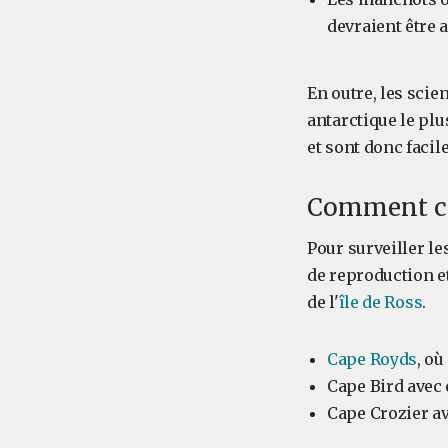
devraient être 
En outre, les scie
antarctique le plus
et sont donc facil
Comment co
Pour surveiller le
de reproduction e
de l'
île de Ross
.
Cape Royds
, o
Cape Bird avec
Cape Crozier a