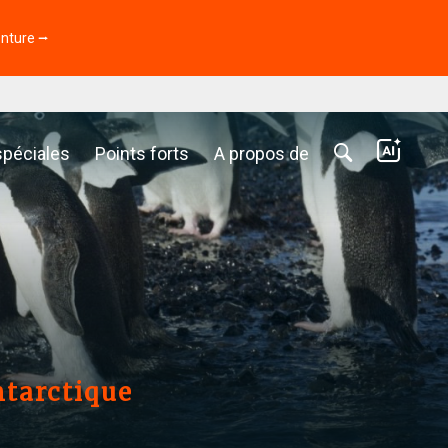
enture ⭢
spéciales
Points forts
A propos de
ntarctique