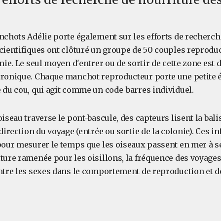
anchots Adélie porte également sur les efforts de recherch
scientifiques ont clôturé un groupe de 50 couples reprodu
onie. Le seul moyen d'entrer ou de sortir de cette zone est 
tronique. Chaque manchot reproducteur porte une petite ét
e du cou, qui agit comme un code-barres individuel.
oiseau traverse le pont-bascule, des capteurs lisent la bali
 direction du voyage (entrée ou sortie de la colonie). Ces 
pour mesurer le temps que les oiseaux passent en mer à se
ture ramenée pour les oisillons, la fréquence des voyages
entre les sexes dans le comportement de reproduction et 