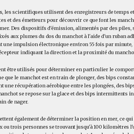
s, les scientifiques utilisent des enregistreurs de temps e
ites et des émetteurs pour découvrir ce que font les manch
 mer. Des dispositifs d'émission, alimentés par des piles, 
xés aux plumes du dos du manchot à l'aide d'un ruban adh
t une impulsion électronique environ 55 fois par minute, l
écepteur indiquant la direction et la proximité du mancho
nt être utilisés pour déterminer en particulier le compor
e que le manchot est en train de plonger, des bips constan
t une récupération aérobique entre les plongées, des bip
manchot se repose sur la glace et des bips intermittents i
ain de nager.
ttent également de déterminer la position en mer, ce qui s
x ou trois personnes se trouvant jusqu'à 100 kilomètres l'u