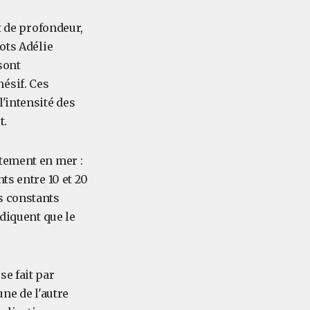
t de profondeur,
ots Adélie
sont
ésif. Ces
'intensité des
t.
tement en mer :
ts entre 10 et 20
s constants
ndiquent que le
e fait par
ne de l'autre