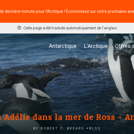
de dernière minute pour l’Arctique ! Économisez sur votre prochaine av
Cette page a été traduite automatiquement de l'anglais
Antarctique
L'Arctique
Offres 
Adélie dans la mer de Ross - A
by Robert C. Brears
Blog