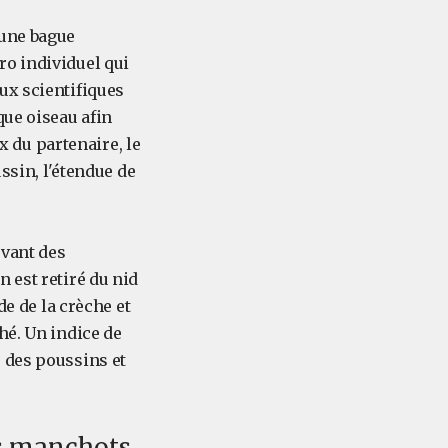
'une bague
ro individuel qui
ux scientifiques
que oiseau afin
ix du partenaire, le
ssin, l'étendue de
evant des
 est retiré du nid
de de la crèche et
hé. Un indice de
 des poussins et
es manchots