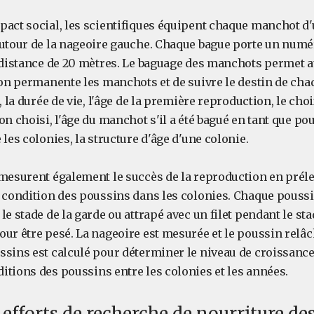
pact social, les scientifiques équipent chaque manchot d
autour de la nageoire gauche. Chaque bague porte un numé
e distance de 20 mètres. Le baguage des manchots permet a
çon permanente les manchots et de suivre le destin de cha
, la durée de vie, l'âge de la première reproduction, le cho
on choisi, l'âge du manchot s'il a été bagué en tant que pou
 les colonies, la structure d'âge d'une colonie.
 mesurent également le succès de la reproduction en prél
 condition des poussins dans les colonies. Chaque poussin
le stade de la garde ou attrapé avec un filet pendant le sta
ur être pesé. La nageoire est mesurée et le poussin relâc
ssins est calculé pour déterminer le niveau de croissance
itions des poussins entre les colonies et les années.
 efforts de recherche de nourriture d