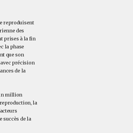
se reproduisent
érienne des
 prises à la fin
ec la phase
ant que son
 avec précision
dances de la
un million
reproduction, la
facteurs
e succès de la