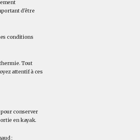
alement
important d'être
 des conditions
othermie. Tout
yez attentif à ces
nt pour conserver
sortie en kayak.
haud :