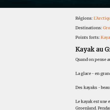
Régions:
L'Arctiq
Destinations:
Gro
Points forts:
Kay
Kayak au G
Quand on pense au
La glace - en grand
Des kayaks - beau
Le kayak est une e
Groenland. Pendan