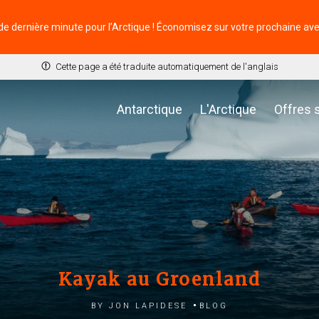
de dernière minute pour l’Arctique ! Économisez sur votre prochaine av
Cette page a été traduite automatiquement de l'anglais
Antarctique
L'Arctique
Offres 
Kayak au Groenland
by Jon Lapidese
Blog