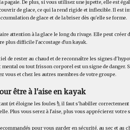
a pagaie. De plus, si vous utilisez une jupette, elle est ég
ouvrir de glace, ce qui la rend rigide et inflexible. Il est 
accumulation de glace et de la briser dès qu'elle se forme.
aire attention à la glace le long du rivage. Elle peut créer
re plus difficile l'accostage d'un kayak.
ntiel de rester au chaud et de reconnaître les signes d'hyp
mental ou tout frisson corporel est un signe de danger. So
hez vous et chez les autres membres de votre groupe.
our être à l'aise en kayak
ltant (et éloigne les foules !), il faut s'habiller correcteme
lle. Plus vous serez à l'aise, plus vous apprécierez votre 
 recommandés pour vous garder en sécurité, au sec et au c