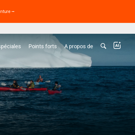
enture ⭢
spéciales
Points forts
A propos de