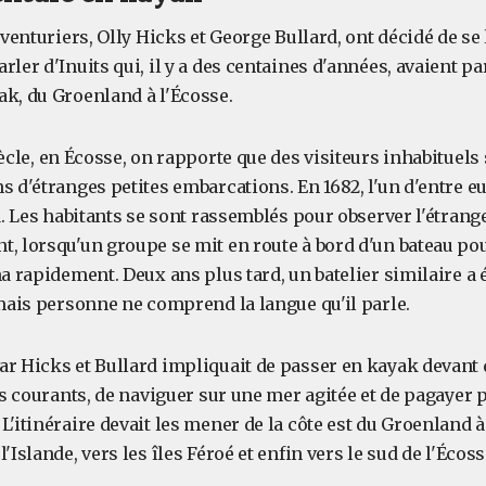
aventuriers, Olly Hicks et George Bullard, ont décidé de se 
rler d'Inuits qui, il y a des centaines d'années, avaient pa
ak, du Groenland à l'Écosse.
ècle, en Écosse, on rapporte que des visiteurs inhabituels
s d'étranges petites embarcations. En 1682, l'un d'entre eu
da. Les habitants se sont rassemblés pour observer l'étrang
t, lorsqu'un groupe se mit en route à bord d'un bateau po
na rapidement. Deux ans plus tard, un batelier similaire a é
 mais personne ne comprend la langue qu'il parle.
ar Hicks et Bullard impliquait de passer en kayak devant
rts courants, de naviguer sur une mer agitée et de pagayer
L'itinéraire devait les mener de la côte est du Groenland à 
'Islande, vers les îles Féroé et enfin vers le sud de l'Écoss