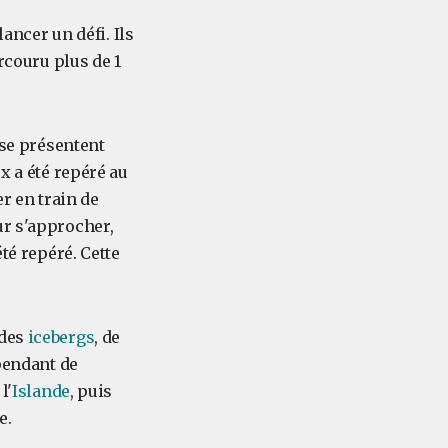
lancer un défi. Ils
rcouru plus de 1
 se présentent
x a été repéré au
er en train de
ur s'approcher,
té repéré. Cette
 des
icebergs
, de
 pendant de
l'
Islande
, puis
e.