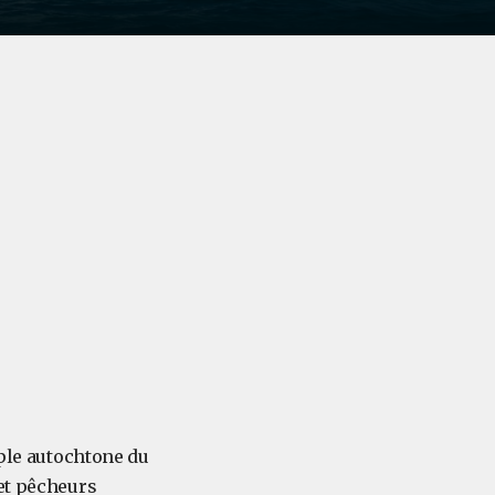
uple autochtone du
 et pêcheurs