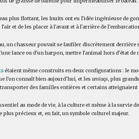
uis de graisse de baleine pour imperméabiliser le bateau.
eau plus flottant, les Inuits ont eu l'idée ingénieuse de go
'air et de les placer à l'avant et à l'arrière de l'embarcatio
eau, un chasseur pouvait se faufiler discrètement derrière 
 d'une lance ou d'un harpon, mettre l'animal hors d'état de n
ks
étaient même construits en deux configurations : le m
e l'on connaît bien aujourd'hui, et les
umiaqs
, plus grands
ransporter des familles entières et certains atteignaient
essentiel au mode de vie, à la culture et même à la survie d
e plus précieux et, en fait, un symbole culturel majeur.