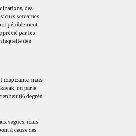
cinations, des
lusieurs semaines
 ont péniblement
apprécié par les
n laquelle des
t inspirante, mais
 kayak, on parle
hrenheit (16 degrés
 aux vagues, mais
pont à cause des