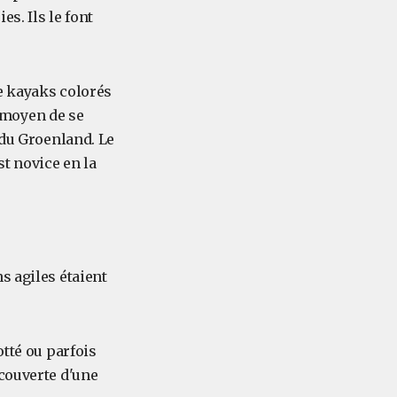
es. Ils le font
e kayaks colorés
 moyen de se
 du Groenland. Le
st novice en la
s agiles étaient
otté ou parfois
ecouverte d'une