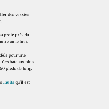
nfler des vessies
n.
sa proie près du
uire ou le tuer.
odèle pour une
. Ces bateaux plus
 60 pieds de long.
es
Inuits
qu'il est